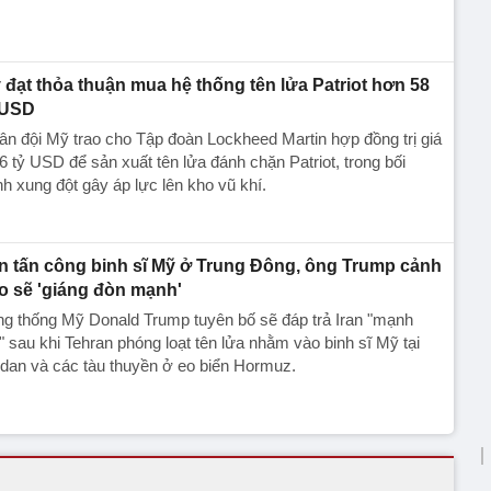
 đạt thỏa thuận mua hệ thống tên lửa Patriot hơn 58
 USD
n đội Mỹ trao cho Tập đoàn Lockheed Martin hợp đồng trị giá
6 tỷ USD để sản xuất tên lửa đánh chặn Patriot, trong bối
h xung đột gây áp lực lên kho vũ khí.
an tấn công binh sĩ Mỹ ở Trung Đông, ông Trump cảnh
o sẽ 'giáng đòn mạnh'
g thống Mỹ Donald Trump tuyên bố sẽ đáp trả Iran "mạnh
" sau khi Tehran phóng loạt tên lửa nhằm vào binh sĩ Mỹ tại
dan và các tàu thuyền ở eo biển Hormuz.