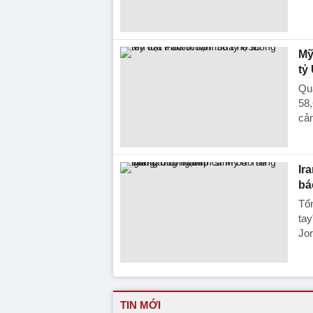
Mỹ
tỷ
Quâ
58,
cản
Ir
bá
Tổn
tay
Jor
TIN MỚI