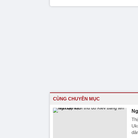
CÙNG CHUYÊN MỤC
Ng
Thị
Ukr
dân