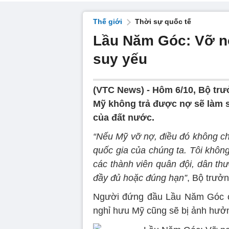
Thế giới
Thời sự quốc tế
Lầu Năm Góc: Vỡ nợ
suy yếu
(VTC News) -
Hôm 6/10, Bộ trư
Mỹ không trả được nợ sẽ làm s
của đất nước.
“Nếu Mỹ vỡ nợ, điều đó không ch
quốc gia của chúng ta. Tôi khô
các thành viên quân đội, dân th
đầy đủ hoặc đúng hạn”
, Bộ trưở
Người đứng đầu Lầu Năm Góc cũ
nghỉ hưu Mỹ cũng sẽ bị ảnh hưở