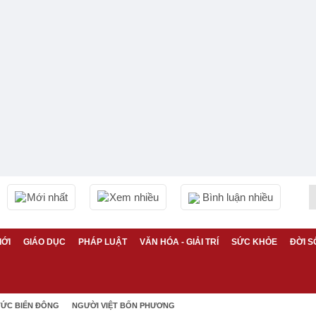
Mới nhất
Xem nhiều
Bình luận nhiều
IỚI
GIÁO DỤC
PHÁP LUẬT
VĂN HÓA - GIẢI TRÍ
SỨC KHỎE
ĐỜI S
TỨC BIỂN ĐÔNG
NGƯỜI VIỆT BỐN PHƯƠNG