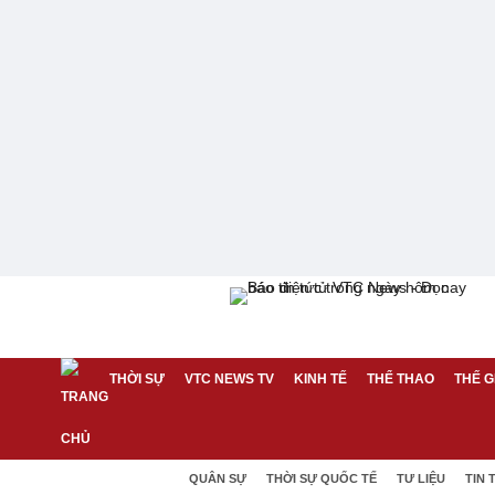
THỜI SỰ
VTC NEWS TV
KINH TẾ
THỂ THAO
THẾ G
QUÂN SỰ
THỜI SỰ QUỐC TẾ
TƯ LIỆU
TIN 