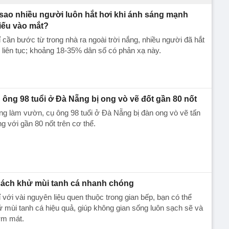
 sao nhiều người luôn hắt hơi khi ánh sáng mạnh
iếu vào mắt?
 cần bước từ trong nhà ra ngoài trời nắng, nhiều người đã hắt
 liên tục; khoảng 18-35% dân số có phản xạ này.
 ông 98 tuổi ở Đà Nẵng bị ong vò vẽ đốt gần 80 nốt
g làm vườn, cụ ông 98 tuổi ở Đà Nẵng bị đàn ong vò vẽ tấn
g với gần 80 nốt trên cơ thể.
cách khử mùi tanh cá nhanh chóng
 với vài nguyên liệu quen thuộc trong gian bếp, bạn có thể
 mùi tanh cá hiệu quả, giúp không gian sống luôn sạch sẽ và
ơm mát.