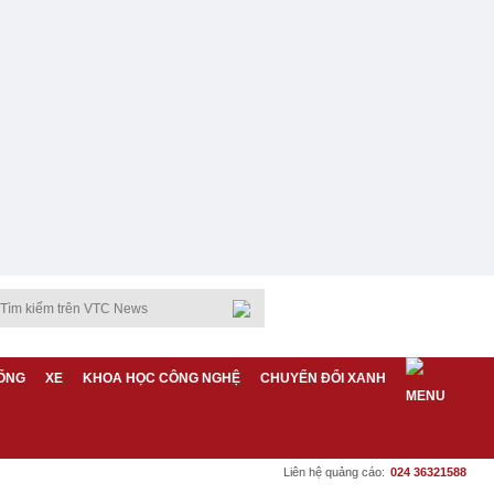
ỐNG
XE
KHOA HỌC CÔNG NGHỆ
CHUYỂN ĐỔI XANH
Liên hệ quảng cáo:
024 36321588