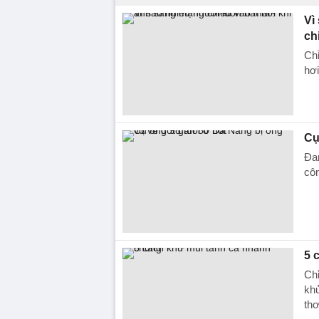
Vì
ch
Chỉ
hơi
Cụ
Đan
côn
5 
Chỉ
khử
th