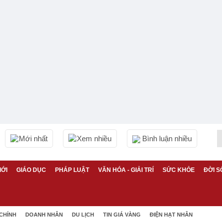
Mới nhất
Xem nhiều
Bình luận nhiều
IỚI
GIÁO DỤC
PHÁP LUẬT
VĂN HÓA - GIẢI TRÍ
SỨC KHỎE
ĐỜI S
 CHÍNH
DOANH NHÂN
DU LỊCH
TIN GIÁ VÀNG
ĐIỆN HẠT NHÂN