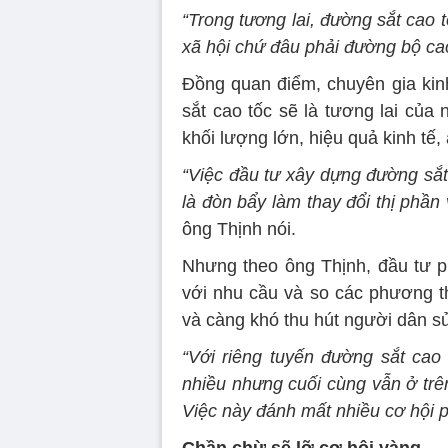
“Trong tương lai, đường sắt cao
xã hội chứ đâu phải đường bộ cao
Đồng quan điểm, chuyên gia kin
sắt cao tốc sẽ là tương lai của
khối lượng lớn, hiệu quả kinh tế,
“Việc đầu tư xây dựng đường sắt
là đòn bẩy làm thay đổi thị phần v
ông Thịnh nói.
Nhưng theo ông Thịnh, đầu tư ph
với nhu cầu và so các phương th
và càng khó thu hút người dân s
“Với riêng tuyến đường sắt cao
nhiều nhưng cuối cùng vẫn ở trên
Việc này đánh mất nhiều cơ hội ph
Chần chừ sẽ lỡ cơ hội vàng