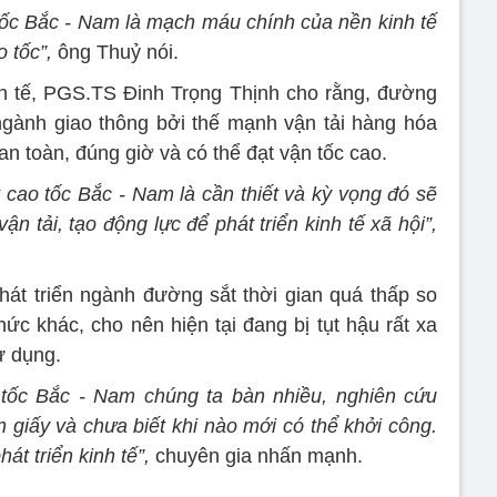
 tốc Bắc - Nam là mạch máu chính của nền kinh tế
 tốc”,
ông Thuỷ nói.
h tế, PGS.TS Đinh Trọng Thịnh cho rằng, đường
 ngành giao thông bởi thế mạnh vận tải hàng hóa
 an toàn, đúng giờ và có thể đạt vận tốc cao.
 cao tốc Bắc - Nam là cần thiết và kỳ vọng đó sẽ
ận tải, tạo động lực để phát triển kinh tế xã hội”,
át triển ngành đường sắt thời gian quá thấp so
ức khác, cho nên hiện tại đang bị tụt hậu rất xa
ử dụng.
 tốc Bắc - Nam chúng ta bàn nhiều, nghiên cứu
 giấy và chưa biết khi nào mới có thể khởi công.
át triển kinh tế”,
chuyên gia nhấn mạnh.