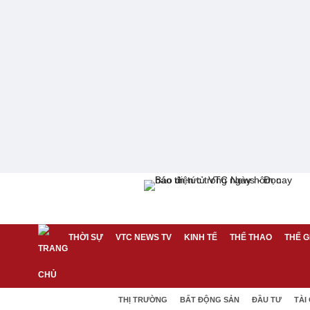
THỜI SỰ
VTC NEWS TV
KINH TẾ
THỂ THAO
THẾ G
THỊ TRƯỜNG
BẤT ĐỘNG SẢN
ĐẦU TƯ
TÀI