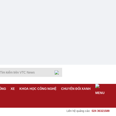
ỐNG
XE
KHOA HỌC CÔNG NGHỆ
CHUYỂN ĐỔI XANH
Liên hệ quảng cáo:
024 36321588