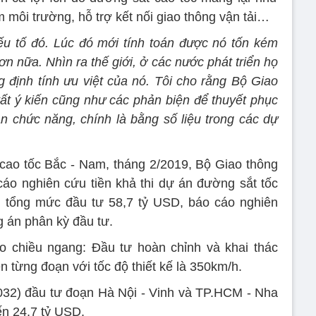
m môi trường, hỗ trợ kết nối giao thông vận tải…
yếu tố đó. Lúc đó mới tính toán được nó tốn kém
 nữa. Nhìn ra thế giới, ở các nước phát triển họ
 định tính ưu việt của nó. Tôi cho rằng Bộ Giao
 tất ý kiến cũng như các phản biện để thuyết phục
 chức năng, chính là bằng số liệu trong các dự
cao tốc Bắc - Nam, tháng 2/2019, Bộ Giao thông
cáo nghiên cứu tiền khả thi dự án đường sắt tốc
i tổng mức đầu tư 58,7 tỷ USD, báo cáo nghiên
g án phân kỳ đầu tư.
o chiều ngang: Đầu tư hoàn chỉnh và khai thác
n từng đoạn với tốc độ thiết kế là 350km/h.
2032) đầu tư đoạn Hà Nội - Vinh và TP.HCM - Nha
ến 24,7 tỷ USD.