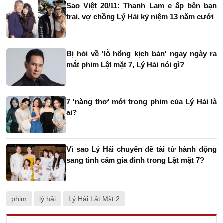
Sao Việt 20/11: Thanh Lam e ấp bên bạn
trai, vợ chồng Lý Hải kỷ niệm 13 năm cưới
Bị hỏi về 'lỗ hổng kịch bản' ngay ngày ra
mắt phim Lật mặt 7, Lý Hải nói gì?
7 'nàng thơ' mới trong phim của Lý Hải là
ai?
Vì sao Lý Hải chuyển đề tài từ hành động
sang tình cảm gia đình trong Lật mặt 7?
phim
lý hải
Lý Hải Lật Mặt 2