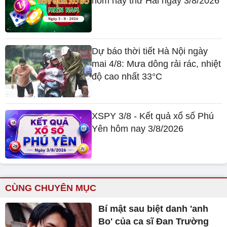
hôm nay thứ Hai ngày 3/8/2026
Dự báo thời tiết Hà Nội ngày
mai 4/8: Mưa dông rải rác, nhiệt
độ cao nhất 33°C
XSPY 3/8 - Kết quả xổ số Phú
Yên hôm nay 3/8/2026
CÙNG CHUYÊN MỤC
Bí mật sau biệt danh 'anh
Bo' của ca sĩ Đan Trường