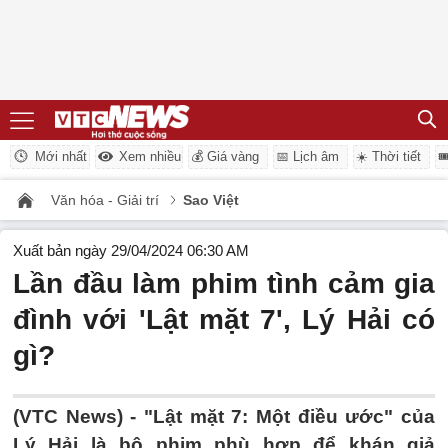
Mới nhất
Xem nhiều
💰 Giá vàng
📅 Lịch âm
☀️ Thời tiết

Văn hóa - Giải trí
Sao Việt
Xuất bản ngày 29/04/2024 06:30 AM
Lần đầu làm phim tình cảm gia
đình với 'Lật mặt 7', Lý Hải có
gì?
(VTC News) -
"Lật mặt 7: Một điều ước" của
Lý Hải là bộ phim phù hợp để khán giả