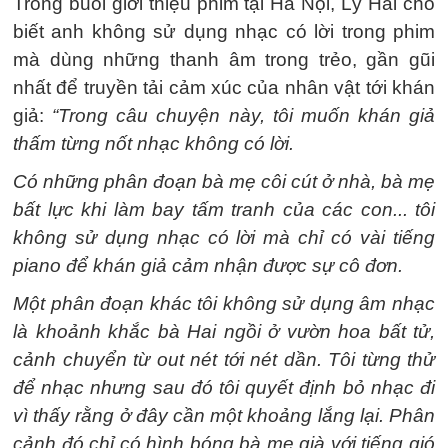
Trong buổi giới thiệu phim tại Hà Nội, Lý Hải cho
biết anh không sử dụng nhạc có lời trong phim
mà dùng những thanh âm trong trẻo, gần gũi
nhất để truyền tải cảm xúc của nhân vật tới khán
giả:
“Trong câu chuyện này, tôi muốn khán giả
thấm từng nốt nhạc không có lời.
Có những phân đoạn bà mẹ côi cút ở nhà, bà mẹ
bất lực khi làm bay tấm tranh của các con... tôi
không sử dụng nhạc có lời mà chỉ có vài tiếng
piano để khán giả cảm nhận được sự cô đơn.
Một phân đoạn khác tôi không sử dụng âm nhạc
là khoảnh khắc bà Hai ngồi ở vườn hoa bất tử,
cảnh chuyển từ out nét tới nét dần. Tôi từng thử
để nhạc nhưng sau đó tôi quyết định bỏ nhạc đi
vì thấy rằng ở đây cần một khoảng lắng lại. Phân
cảnh đó chỉ có hình bóng bà mẹ già với tiếng gió