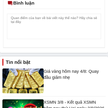
Bình luận
Tin nổi bật
Giá vàng hôm nay 4/8: Quay
đầu giảm nhẹ
XSMN 3/8 - Kết quả XSMN