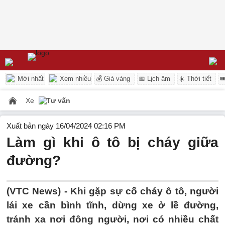
Mới nhất
Xem nhiều
💰 Giá vàng
📅 Lịch âm
☀️ Thời tiết

Xe
Tư vấn
Xuất bản ngày 16/04/2024 02:16 PM
Làm gì khi ô tô bị cháy giữa
đường?
(VTC News) -
Khi gặp sự cố cháy ô tô, người
lái xe cần bình tĩnh, dừng xe ở lề đường,
tránh xa nơi đông người, nơi có nhiều chất