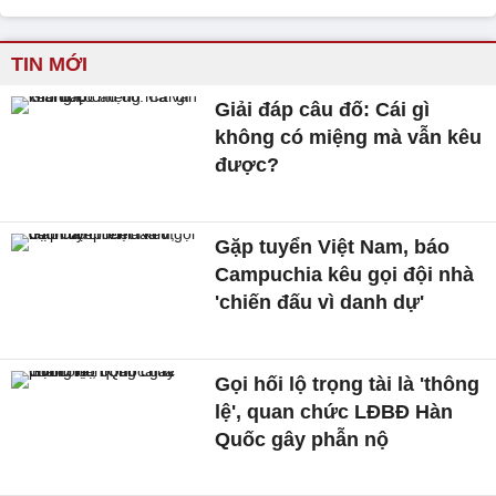
TIN MỚI
Giải đáp câu đố: Cái gì
không có miệng mà vẫn kêu
được?
Gặp tuyển Việt Nam, báo
Campuchia kêu gọi đội nhà
'chiến đấu vì danh dự'
Gọi hối lộ trọng tài là 'thông
lệ', quan chức LĐBĐ Hàn
Quốc gây phẫn nộ