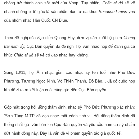
chóng trở thành cơn sốt mới của Vpop. Tuy nhiên,
Chắc ai đó sẽ về
nhanh chóng bị tố giác là sản phẩm đạo từ ca khúc
Because I miss you
của nhóm nhạc Hàn Quốc CN Blue.
Theo đề nghị của đạo diễn Quang Huy, đơn vị sản xuất bộ phim
Chàng
trai năm ấy,
Cục Bản quyền đã đề nghị Hội Âm nhạc họp để đánh giá ca
khúc
Chắc ai đó sẽ về
có đạo nhạc hay không.
Sáng 10/11, Hội Âm nhạc gồm các nhạc sỹ tên tuổi như Phó Đức
Phương, Trương Ngọc Ninh, Võ Thiện Thanh, Đỗ Bảo… đã có cuộc họp
kín để đưa ra kết luận cuối cùng gửi đến Cục Bản quyền.
Góp mặt trong hội đồng thẩm định, nhạc sỹ Phó Đức Phương xác nhận:
‘Sơn Tùng M-TP đã đạo nhạc một cách tinh vi. Hội đồng thẩm định đã
thống nhất gửi văn bản lên Cục Bản quyền và yêu cầu nam ca sỹ chấm
dứt hành động này. Đây là vấn đề vi phạm quyền tác giả quốc tế’.