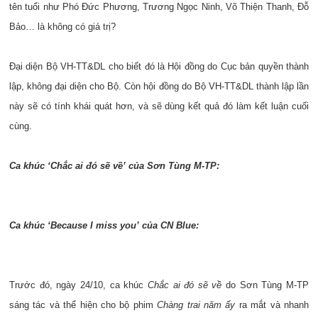
tên tuổi như
Phó Đức Phương, Trương Ngọc Ninh, Võ Thiện Thanh, Đỗ
Bảo… là không có giá trị?
Đại diện Bộ VH-TT&DL cho biết đó là Hội đồng do Cục bản quyền thành
lập, không đại diện cho Bộ. Còn hội đồng do Bộ VH-TT&DL thành lập lần
này sẽ có tính khái quát hơn, và sẽ dùng kết quả đó làm kết luận cuối
cùng.
Ca khúc ‘Chắc ai đó sẽ về’ của Sơn Tùng M-TP:
Ca khúc ‘Because I miss you’ của CN Blue:
Trước đó, ngày 24/10, ca khúc
Chắc ai đó sẽ về
do Sơn Tùng M-TP
sáng tác và thể hiện cho bộ phim
Chàng trai năm ấy
ra mắt và nhanh