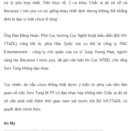
xử lý phù hợp nhất. Trên thực tế, 2 ca khúc
Chắc ai đó sẽ về
và
Because I mis you
có sự giống nhau nhất định nhưng không thể khẳng
định là đạo vì luật chưa rõ ràng’.
Ông Đào Đăng Hoàn, Phó Cục trưởng Cục Nghệ thuật biểu diễn (Bộ VH-
TT&DL) cũng tiết lộ, phía Hàn Quốc mà cụ thể là công ty FNC
Entertainment - công ty chủ quản của ca sĩ Jung Young Hwa, người
sáng tác B
ecause I miss you
, đã gửi văn bản tới Cục NTBD, cho rằng
Sơn Tùng không đạo nhạc.
Tuy nhiên, do vẫn chưa thống nhất được ý kiến từ phía các bên liên
quan về việc Sơn Tùng M-TP có đạo nhạc hay không nên Chắc ai đó sẽ
về vẫn phải mất thêm thời gian xem xét trước khi Bộ VH-TT&DL có
quyết định chính thức.
An My