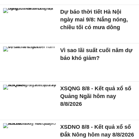
Dự báo thời tiết Hà Nội
ngày mai 9/8: Nắng nóng,
chiều tối có mưa dông
Vì sao lãi suất cuối năm dự
báo khó giảm?
XSQNG 8/8 - Kết quả xổ số
Quảng Ngãi hôm nay
8/8/2026
XSDNO 8/8 - Kết quả xổ số
Đắk Nông hôm nay 8/8/2026