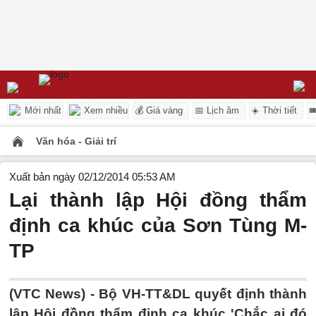
Mới nhất
Xem nhiều
💰 Giá vàng
📅 Lịch âm
☀️ Thời tiết

Văn hóa - Giải trí
Xuất bản ngày 02/12/2014 05:53 AM
Lại thành lập Hội đồng thẩm
định ca khúc của Sơn Tùng M-
TP
(VTC News) - Bộ VH-TT&DL quyết định thành
lập Hội đồng thẩm định ca khúc 'Chắc ai đó