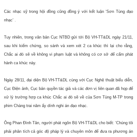
Các nhạc sỹ trong hội đồng cũng đồng ý với kết luận ‘Sơn Tùng đạo
nhạc’ .
Tuy nhiên, trong văn bản Cục NTBD gửi tới Bộ VH-TT&DL ngày 21/11,
sau khi kiểm chứng, so sánh và xem xét 2 ca khúc thì lại cho rằng,
Chắc ai đó sẽ về không vi phạm luật và không có cơ sở để cấm phát
hành ca khúc này.
Ngày 28/11, đại diện Bộ VH-TT&DL cùng với Cục Nghệ thuật biểu diễn,
Cục Điện ảnh, Cục bản quyền tác giả và các đơn vị liên quan đã họp để
xử lý trường hợp ca khúc Chắc ai đó sẽ về của Sơn Tùng M-TP trong
phim Chàng trai năm ấy dính nghi án đạo nhạc.
Ông Phan Đình Tân, người phát ngôn Bộ VH-TT&DL cho biết: ‘Chúng tôi
phải phân tích cả góc độ pháp lý và chuyên môn để đưa ra phương án