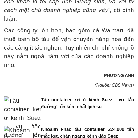
khó khăn vì tôi sắp đón Giáng sinh, và với tư
cách một chủ doanh nghiệp cũng vậy”,
cô bình
luận.
Các công ty lớn hơn, bao gồm cả Walmart, đã
thuê toàn bộ tàu để vận chuyển hàng hóa đến
các cảng ít tắc nghẽn. Tuy nhiên chi phí khổng lồ
này nằm ngoài tầm với của các doanh nghiệp
nhỏ.
PHƯƠNG ANH
(Nguồn: CBS News)
Tàu container kẹt ở kênh Suez - vụ ‘tắc
đường’ tốn kém nhất lịch sử
Khoảnh khắc tàu container 224.000 tấn
mắc kẹt, chắn ngang kênh đào Suez