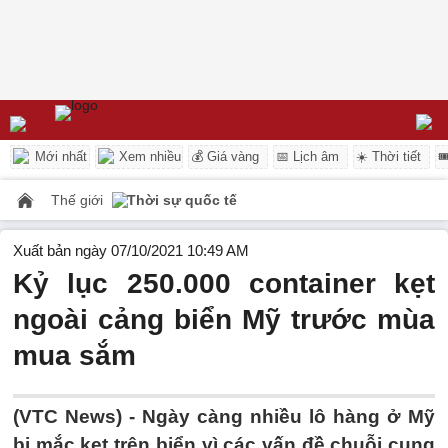
Mới nhất
Xem nhiều
💰 Giá vàng
📅 Lịch âm
☀️ Thời tiết

Thế giới
Thời sự quốc tế
Xuất bản ngày 07/10/2021 10:49 AM
Kỷ lục 250.000 container kẹt
ngoài cảng biển Mỹ trước mùa
mua sắm
(VTC News) -
Ngày càng nhiều lô hàng ở Mỹ
bị mắc kẹt trên biển vì các vấn đề chuỗi cung