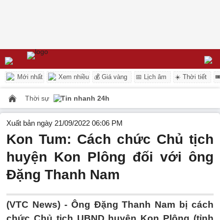
Mới nhất
Xem nhiều
💰 Giá vàng
📅 Lịch âm
☀️ Thời tiết

Thời sự
Tin nhanh 24h
Xuất bản ngày 21/09/2022 06:06 PM
Kon Tum: Cách chức Chủ tịch
huyện Kon Plông đối với ông
Đặng Thanh Nam
(VTC News) -
Ông Đặng Thanh Nam bị cách
chức Chủ tịch UBND huyện Kon Plông (tỉnh