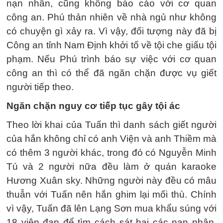
nạn nhân, cũng không báo cáo với cơ quan
công an. Phú thản nhiên về nhà ngủ như không
có chuyện gì xảy ra. Vì vậy, đối tượng này đã bị
Công an tỉnh Nam Định khởi tố về tội che giấu tội
phạm. Nếu Phú trình báo sự việc với cơ quan
công an thì có thể đã ngăn chặn được vụ giết
người tiếp theo.
Ngăn chặn nguy cơ tiếp tục gây tội ác
Theo lời khai của Tuấn thì danh sách giết người
của hắn không chỉ có anh Viện và anh Thiềm mà
có thêm 3 người khác, trong đó có Nguyễn Minh
Tú và 2 người nữa đều làm ở quán karaoke
Hương Xuân sky. Những người này đều có mâu
thuẫn với Tuấn nên hắn ghim lại mối thù. Chính
vì vậy, Tuấn đã lên Lạng Sơn mua khẩu súng với
18 viên đạn để tìm cách sát hại các nạn nhân.