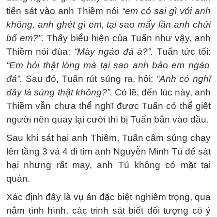
tiến sát vào anh Thiềm nói
“em có sai gì với anh
không, anh ghét gì em, tại sao mấy lần anh chửi
bố em?”.
Thấy biểu hiện của Tuấn như vậy, anh
Thiềm nói đùa:
“Mày ngáo đá à?”.
Tuấn tức tối:
“Em hỏi thật lòng mà tại sao anh bảo em ngáo
đá”.
Sau đó, Tuấn rút súng ra, hỏi:
“Anh có nghĩ
đây là súng thật không?”.
Có lẽ, đến lúc này, anh
Thiềm vẫn chưa thể nghĩ được Tuấn có thể giết
người nên quay lại cười thì bị Tuấn bắn vào đầu.
Sau khi sát hại anh Thiềm, Tuấn cầm súng chạy
lên tầng 3 và 4 đi tìm anh Nguyễn Minh Tú để sát
hại nhưng rất may, anh Tú không có mặt tại
quán.
Xác định đây là vụ án đặc biệt nghiêm trọng, qua
nắm tình hình, các trinh sát biết đối tượng có ý