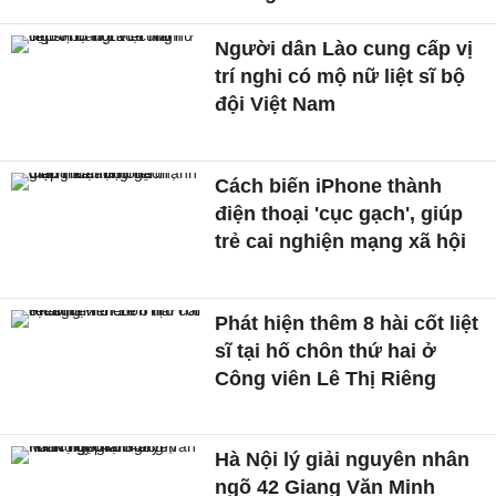
Người dân Lào cung cấp vị
trí nghi có mộ nữ liệt sĩ bộ
đội Việt Nam
Cách biến iPhone thành
điện thoại 'cục gạch', giúp
trẻ cai nghiện mạng xã hội
Phát hiện thêm 8 hài cốt liệt
sĩ tại hố chôn thứ hai ở
Công viên Lê Thị Riêng
Hà Nội lý giải nguyên nhân
ngõ 42 Giang Văn Minh