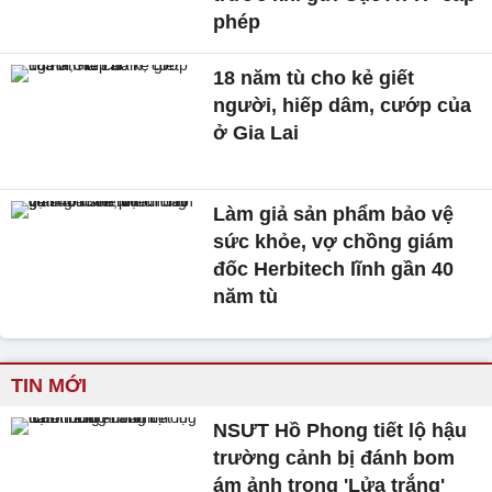
phép
18 năm tù cho kẻ giết
người, hiếp dâm, cướp của
ở Gia Lai
Làm giả sản phẩm bảo vệ
sức khỏe, vợ chồng giám
đốc Herbitech lĩnh gần 40
năm tù
TIN MỚI
NSƯT Hồ Phong tiết lộ hậu
trường cảnh bị đánh bom
ám ảnh trong 'Lửa trắng'