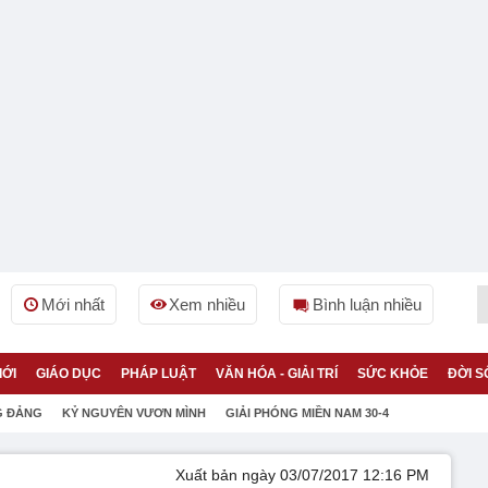
Mới nhất
Xem nhiều
Bình luận nhiều
IỚI
GIÁO DỤC
PHÁP LUẬT
VĂN HÓA - GIẢI TRÍ
SỨC KHỎE
ĐỜI S
G ĐẢNG
KỶ NGUYÊN VƯƠN MÌNH
GIẢI PHÓNG MIỀN NAM 30-4
Xuất bản ngày 03/07/2017 12:16 PM