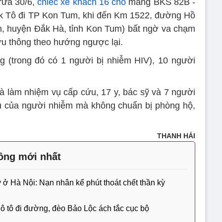
rưa 30/6,
chiếc xe khách 16 chỗ
mang BKS 82B -
k Tô đi TP Kon Tum, khi đến Km 1522, đường Hồ
h, huyện Đắk Hà, tỉnh Kon Tum) bất ngờ va chạm
u thông theo hướng ngược lại.
g (trong đó có 1 người bị nhiễm HIV), 10 người
và làm nhiệm vụ cấp cứu, 17 y, bác sỹ và 7 người
áu của người nhiễm mà không chuẩn bị phòng hộ,
THANH HẢI
hông mới nhất
y ở Hà Nội: Nạn nhân kể phút thoát chết thần kỳ
ô tô đi đường, đèo Bảo Lộc ách tắc cục bộ