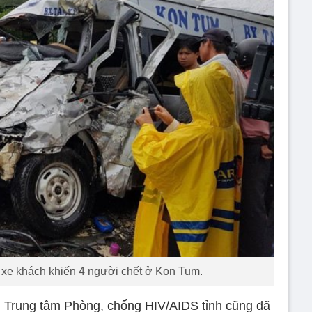
n xe khách khiến 4 người chết ở Kon Tum.
, Trung tâm Phòng, chống HIV/AIDS tỉnh cũng đã