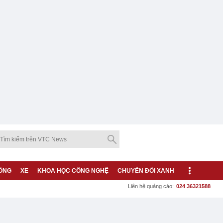
ỐNG
XE
KHOA HỌC CÔNG NGHỆ
CHUYỂN ĐỔI XANH
Liên hệ quảng cáo:
024 36321588