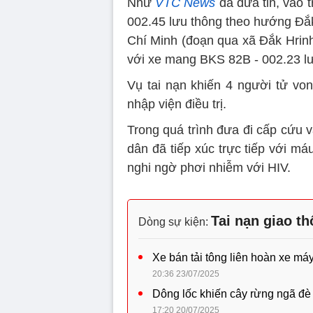
Như
VTC News
đã đưa tin, vào t
002.45 lưu thông theo hướng Đắ
Chí Minh (đoạn qua xã Đắk Hrin
với xe mang BKS 82B - 002.23 lư
Vụ tai nạn khiến 4 người tử von
nhập viện điều trị.
Trong quá trình đưa đi cấp cứu 
dân đã tiếp xúc trực tiếp với m
nghi ngờ phơi nhiễm với HIV.
Tai nạn giao t
Dòng sự kiện:
Xe bán tải tông liên hoàn xe má
20:36 23/07/2025
Dông lốc khiến cây rừng ngã đè 
17:20 20/07/2025