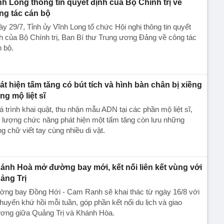
nh Long thông tin quyết định của Bộ Chính trị về
ng tác cán bộ
y 29/7, Tỉnh ủy Vĩnh Long tổ chức Hội nghị thông tin quyết
h của Bộ Chính trị, Ban Bí thư Trung ương Đảng về công tác
 bộ.
át hiện tấm tăng có bút tích và hình bàn chân bị xiềng
ng mộ liệt sĩ
 trình khai quật, thu nhận mẫu ADN tại các phần mộ liệt sĩ,
 lượng chức năng phát hiện một tấm tăng còn lưu những
g chữ viết tay cùng nhiều di vật.
ánh Hoà mở đường bay mới, kết nối liên kết vùng với
ảng Trị
ờng bay Đồng Hới - Cam Ranh sẽ khai thác từ ngày 16/8 với
huyến khứ hồi mỗi tuần, góp phần kết nối du lịch và giao
ương giữa Quảng Trị và Khánh Hòa.