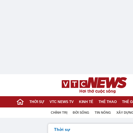
THỜI SỰ
VTC NEWS TV
KINH TẾ
THỂ THAO
THẾ G
CHÍNH TRỊ
ĐỜI SỐNG
TIN NÓNG
XÂY DỰN
Thời sự