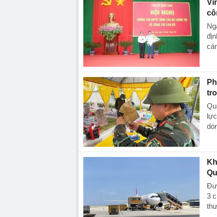
Vĩ
cô
Ngà
địn
cán
Ph
tro
Quá
lực
dòn
Kh
Qu
Đư
3 c
th