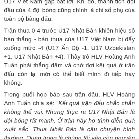
U17 Việt Nam gặp bất lợi. Khi đó, thành tích đối
đầu của 4 đội bóng cũng chính là chỉ số phụ của
toàn bộ bảng đấu.
Trận thua 0-4 trước U17 Nhật Bản khiến hiệu số
bàn thắng - bàn thua của U17 Việt Nam bị đẩy
xuống mức -4 (U17 Ấn Độ -1, U17 Uzbekistan
+1, U17 Nhật Bản +4). Thầy trò HLV Hoàng Anh
Tuấn phải thắng đậm và chờ đợi kết quả ở trận
đấu còn lại mới có thể biết mình đi tiếp hay
không.
Trong buổi họp báo sau trận đấu, HLV Hoàng
Anh Tuấn chia sẻ: “
Kết quả trận đấu chắc chắn
không thể vui. Nhưng thực ra U17 Nhật Bản là
đội bóng rất mạnh. Ở trận này họ trình diễn quá
xuất sắc. Thua Nhật Bản là câu chuyện bình
thường. Quan trọng là chúng tôi vẫn còn nguyên