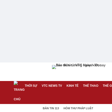
THỜI SỰ
VTC NEWS TV
KINH TẾ
THỂ THAO
THẾ G
BẢN TIN 113
HÒM THƯ PHÁP LUẬT