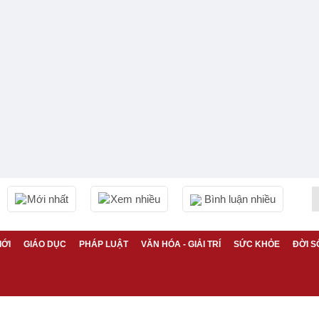
Mới nhất
Xem nhiều
Bình luận nhiều
IỚI
GIÁO DỤC
PHÁP LUẬT
VĂN HÓA - GIẢI TRÍ
SỨC KHỎE
ĐỜI S