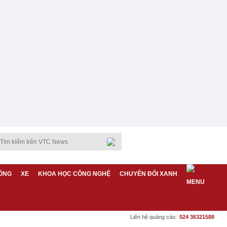
ỐNG
XE
KHOA HỌC CÔNG NGHỆ
CHUYỂN ĐỔI XANH
Liên hệ quảng cáo:
024 36321588