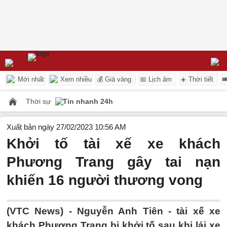
Mới nhất
Xem nhiều
💰 Giá vàng
📅 Lịch âm
☀️ Thời tiết

Thời sự
Tin nhanh 24h
Xuất bản ngày 27/02/2023 10:56 AM
Khởi tố tài xế xe khách
Phương Trang gây tai nạn
khiến 16 người thương vong
(VTC News) -
Nguyễn Anh Tiên - tài xế xe
khách Phương Trang bị khởi tố sau khi lái xe