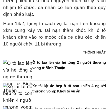
trương điều tra kết luận nguyên nhân, xử lý trách
nhiệm tổ chức, cá nhân có liên quan theo quy
định pháp luật.
Hôm 14/2, tại vị trí cách vụ tai nạn trên khoảng
3km cũng xảy vụ tai nạn thảm khốc khi ô tô
khách đâm vào rơ moóc của xe đầu kéo khiến
10 người chết, 11 bị thương.
THỐNG NHẤT
Ô tô lao lên vỉa hè tông 2 người thương
vong ở Bình Thuận
Xe tải lật đè bẹp ô tô con khiến 4 người
thương vong: Khởi tố vụ án