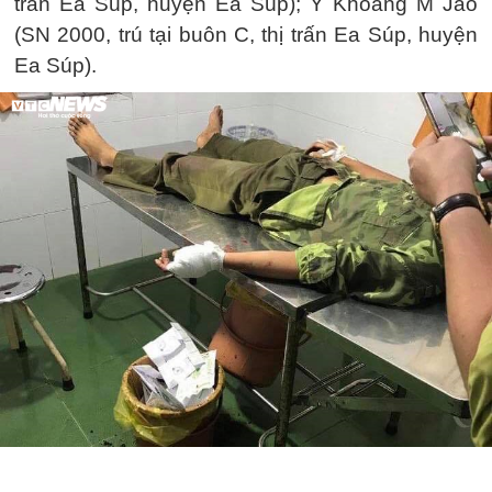
trấn Ea Súp, huyện Ea Súp); Y Khoang M Jâo
(SN 2000, trú tại buôn C, thị trấn Ea Súp, huyện
Ea Súp).