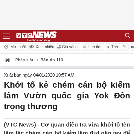
Mới nhất
Xem nhiều
💰 Giá vàng
📅 Lịch âm
☀️ Thời tiết

Pháp luật
Bản tin 113
Xuất bản ngày 04/01/2020 10:57 AM
Khởi tố kẻ chém cán bộ kiểm
lâm Vườn quốc gia Yok Đôn
trọng thương
(VTC News) -
Cơ quan điều tra vừa khởi tố tên
lâm tặc chém cán bộ kiểm lâm đứt gân tay để