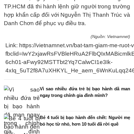
TP.HCM đã thi hành lệnh giữ người trong trường
hợp khẩn cấp đối với Nguyễn Thị Thanh Trúc và
Danh Chơn để phục vụ điều tra.
(Nguồn: Vietnamnet)
Link: https://vietnamnet.vn/bat-tam-giam-me-ruot
fbclid=IwY2xjawRsFVBleHRuA2FlbQIxMABi
6ch01-aFwy92MSTTbt2Yq7CalwCI1e3Ik-
4xIq_5uT2f8A7uXHKYL_He_aem_6WnKuLqq24
Vì sao nhiều đứa trẻ bị bạo hành dã man
ngay trong chính gia đình mình?
Bé 4 tuổi bị bạo hành đến chết: Người mẹ
bỏ học từ nhỏ, hơn 10 tuổi đã rời quê