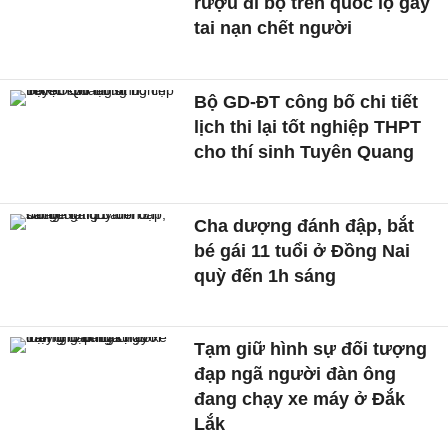
rượu đi bộ trên quốc lộ gây
tai nạn chết người
Bộ GD-ĐT công bố chi tiết
lịch thi lại tốt nghiệp THPT
cho thí sinh Tuyên Quang
Cha dượng đánh đập, bắt
bé gái 11 tuổi ở Đồng Nai
quỳ đến 1h sáng
Tạm giữ hình sự đối tượng
đạp ngã người đàn ông
đang chạy xe máy ở Đắk
Lắk