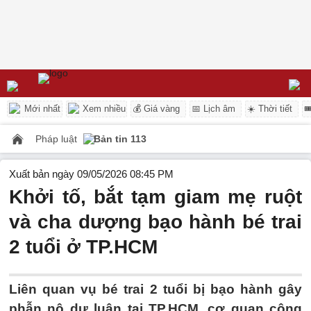
Mới nhất
Xem nhiều
💰 Giá vàng
📅 Lịch âm
☀️ Thời tiết

Pháp luật
Bản tin 113
Xuất bản ngày 09/05/2026 08:45 PM
Khởi tố, bắt tạm giam mẹ ruột
và cha dượng bạo hành bé trai
2 tuổi ở TP.HCM
Liên quan vụ bé trai 2 tuổi bị bạo hành gây
phẫn nộ dư luận tại TP.HCM, cơ quan công