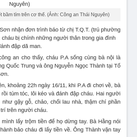
t bầm tím trên cơ thể. (Ảnh: Công an Thái Nguyên)
ơn nhận đơn trình báo từ chị T.Q.T. (trú phường
 cháu bị chính những người thân trong gia đình
đánh đập dã man.
ông an cho thấy, cháu P.A sống cùng bà nội là
ng Quốc Trung và ông Nguyễn Ngọc Thành tại Tổ
Sơn.
ền, khoảng 22h ngày 16/11, khi P.A đi chơi về, bà
 rồi túm tóc, lôi kéo và đánh đập cháu. Hai người
 như gậy gỗ, chảo, chổi lau nhà, thậm chí phần
rí trên người cháu.
 mình lấy trộm tiền để họ dừng tay. Bà Hằng nói
ành bảo cháu đi lấy tiền về. Ông Thành vặn tay