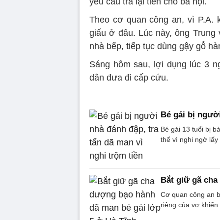
yêu cầu trả lại tiền cho bà nội.
Theo cơ quan công an, vì P.A. k
giấu ở đâu. Lúc này, ông Trung
nhà bếp, tiếp tục dùng gậy gỗ hà
Sáng hôm sau, lợi dụng lúc 3 n
dân đưa đi cấp cứu.
Bé gái bị người
Bé gái 13 tuổi bị 
thể vì nghi ngờ lấy
Bắt giữ gã cha
Cơ quan công an b
riêng của vợ khiến