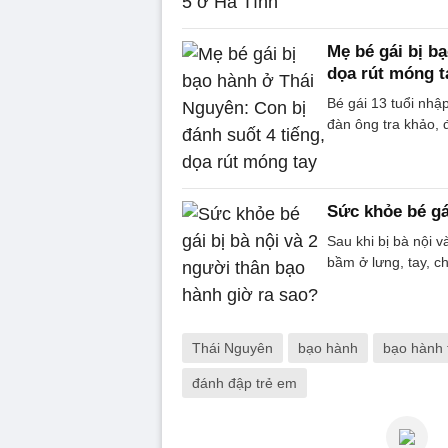
Mẹ bé gái bị b
dọa rút móng t
Bé gái 13 tuổi nhập
đàn ông tra khảo, đ
Sức khỏe bé gá
Sau khi bị bà nội v
bầm ở lưng, tay, ch
Thái Nguyên
bạo hành
bạo hành 
đánh đập trẻ em