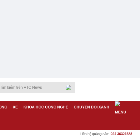
ỐNG
XE
KHOA HỌC CÔNG NGHỆ
CHUYỂN ĐỔI XANH
Liên hệ quảng cáo:
024 36321588