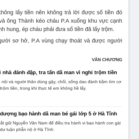
hông lấy tiền nên không trả lời được số tiền đó
 và ông Thành kéo cháu P.A xuống khu vực cạnh
nh hung, ép cháu phải đưa số tiền đã lấy trộm.
gười sơ hở, P.A vùng chạy thoát và được người
VĂN CHƯƠNG
 nhà đánh đập, tra tấn dã man vì nghi trộm tiền
bà nội và người thân dùng gậy, chổi, sống dao đánh bầm tím cơ
 trộm tiền, trong khi thực tế em không hề lấy.
 dượng bạo hành dã man bé gái lớp 5 ở Hà Tĩnh
ắt giữ Nguyễn Văn Nam để điều tra hành vi bạo hành con gái
 dư luận phẫn nộ ở Hà Tĩnh.