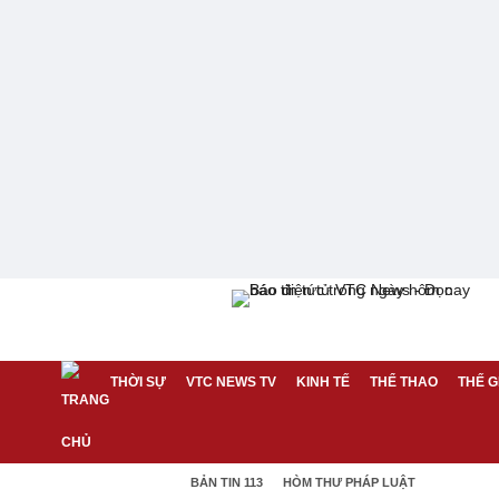
THỜI SỰ
VTC NEWS TV
KINH TẾ
THỂ THAO
THẾ G
BẢN TIN 113
HÒM THƯ PHÁP LUẬT