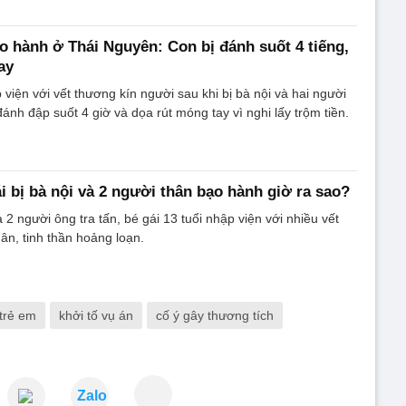
ạo hành ở Thái Nguyên: Con bị đánh suốt 4 tiếng,
ay
 viện với vết thương kín người sau khi bị bà nội và hai người
ánh đập suốt 4 giờ và dọa rút móng tay vì nghi lấy trộm tiền.
i bị bà nội và 2 người thân bạo hành giờ ra sao?
à 2 người ông tra tấn, bé gái 13 tuổi nhập viện với nhiều vết
ân, tinh thần hoảng loạn.
trẻ em
khởi tố vụ án
cố ý gây thương tích
Zalo