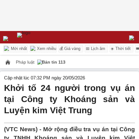
Mới nhất
Xem nhiều
💰 Giá vàng
📅 Lịch âm
☀️ Thời tiết

Pháp luật
Bản tin 113
Cập nhật lúc 07:32 PM ngày 20/05/2026
Khởi tố 24 người trong vụ án
tại Công ty Khoáng sản và
Luyện kim Việt Trung
(VTC News) -
Mở rộng điều tra vụ án tại Công
ty TNHH Khoáng sản và Luyện kim Việt