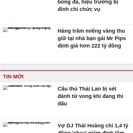
bóng đá, hiệu trưởng bị
đình chỉ chức vụ
Hàng trăm miếng vàng thu
giữ tại nhà bạn gái Mr Pips
định giá hơn 222 tỷ đồng
TIN MỚI
Cầu thủ Thái Lan bị sét
đánh tử vong khi đang thi
đấu
Vợ DJ Thái Hoàng chi 1,4 tỷ
đồng 'chạy' giám định tâm