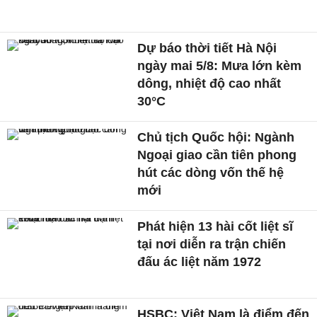
Dự báo thời tiết Hà Nội
ngày mai 5/8: Mưa lớn kèm
dông, nhiệt độ cao nhất
30°C
Chủ tịch Quốc hội: Ngành
Ngoại giao cần tiên phong
hút các dòng vốn thế hệ
mới
Phát hiện 13 hài cốt liệt sĩ
tại nơi diễn ra trận chiến
đấu ác liệt năm 1972
HSBC: Việt Nam là điểm đến