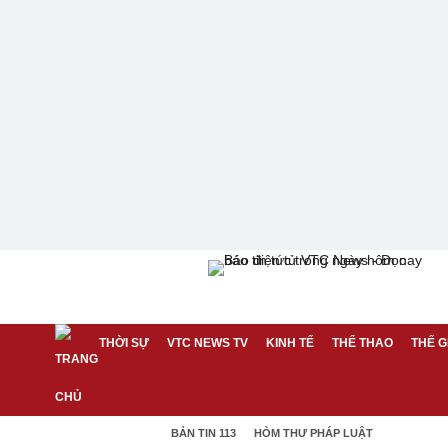
THỜI SỰ
VTC NEWS TV
KINH TẾ
THỂ THAO
THẾ G
BẢN TIN 113
HÒM THƯ PHÁP LUẬT