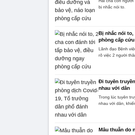
Hai cha con người 
bị nhắc nói to.
Bị nhắc nói to
phòng cấp cứu
Lãnh đạo Bệnh việ
rõ việc 2 người th
Đi tuyên truyề
nhau với dân
Trong lúc tuyên tr
nhau với dân, khiế
Mâu thuẫn do n