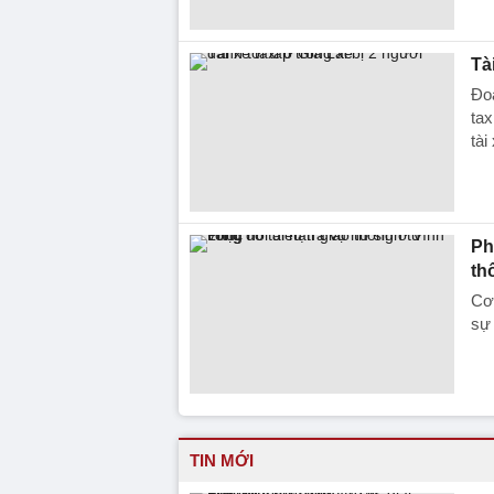
Tà
Đoạ
tax
tà
Ph
th
Cơ 
sự
TIN MỚI