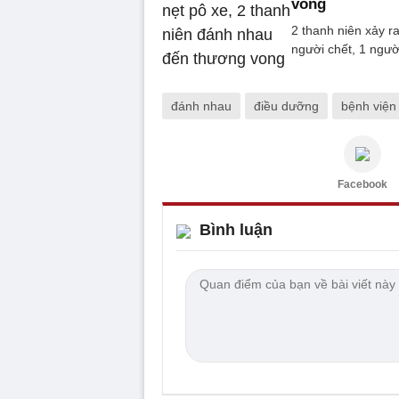
vong
2 thanh niên xảy r
người chết, 1 ngườ
đánh nhau
điều dưỡng
bệnh việ
Facebook
Bình luận