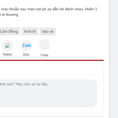
a mâu thuẫn sau màn nẹt pô xe dẫn tới đánh nhau, khiến 1
i bị thương.
n Lâm Đồng
khởi tố
bảo vệ
Zalo
Twitter
Zalo
Copy