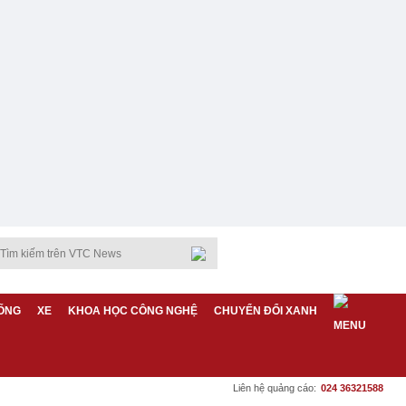
ỐNG
XE
KHOA HỌC CÔNG NGHỆ
CHUYỂN ĐỔI XANH
Liên hệ quảng cáo:
024 36321588