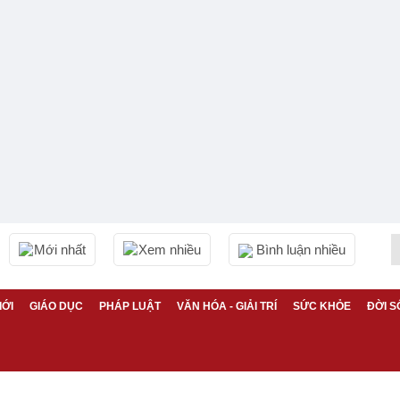
Mới nhất
Xem nhiều
Bình luận nhiều
IỚI
GIÁO DỤC
PHÁP LUẬT
VĂN HÓA - GIẢI TRÍ
SỨC KHỎE
ĐỜI S