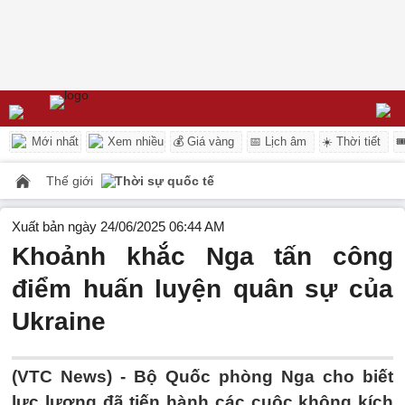
Mới nhất
Xem nhiều
💰 Giá vàng
📅 Lịch âm
☀️ Thời tiết

Thế giới
Thời sự quốc tế
Xuất bản ngày 24/06/2025 06:44 AM
Khoảnh khắc Nga tấn công
điểm huấn luyện quân sự của
Ukraine
(VTC News) -
Bộ Quốc phòng Nga cho biết
lực lượng đã tiến hành các cuộc không kích