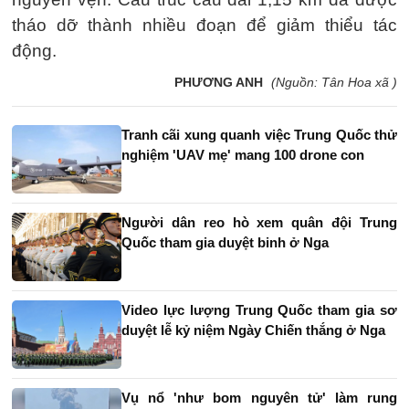
tháo dỡ thành nhiều đoạn để giảm thiểu tác
động.
PHƯƠNG ANH
(Nguồn: Tân Hoa xã )
Tranh cãi xung quanh việc Trung Quốc thử
nghiệm 'UAV mẹ' mang 100 drone con
Người dân reo hò xem quân đội Trung
Quốc tham gia duyệt binh ở Nga
Video lực lượng Trung Quốc tham gia sơ
duyệt lễ kỷ niệm Ngày Chiến thắng ở Nga
Vụ nổ 'như bom nguyên tử' làm rung