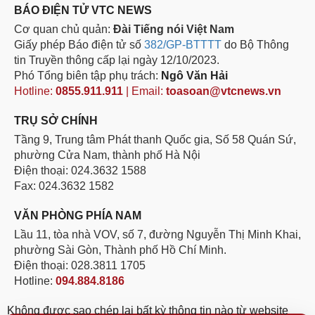
BÁO ĐIỆN TỬ VTC NEWS
Cơ quan chủ quản:
Đài Tiếng nói Việt Nam
Giấy phép Báo điện tử số
382/GP-BTTTT
do Bộ Thông
tin Truyền thông cấp lại ngày 12/10/2023.
Phó Tổng biên tập phụ trách:
Ngô Văn Hải
Hotline:
0855.911.911
| Email:
toasoan@vtcnews.vn
TRỤ SỞ CHÍNH
Tầng 9, Trung tâm Phát thanh Quốc gia, Số 58 Quán Sứ,
phường Cửa Nam, thành phố Hà Nội
Điện thoại: 024.3632 1588
Fax: 024.3632 1582
VĂN PHÒNG PHÍA NAM
Lầu 11, tòa nhà VOV, số 7, đường Nguyễn Thị Minh Khai,
phường Sài Gòn, Thành phố Hồ Chí Minh.
Điện thoại: 028.3811 1705
Hotline:
094.884.8186
Không được sao chép lại bất kỳ thông tin nào từ website