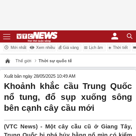
Mới nhất
Xem nhiều
💰 Giá vàng
📅 Lịch âm
☀️ Thời tiết

Thế giới
Thời sự quốc tế
Xuất bản ngày 28/05/2025 10:49 AM
Khoảnh khắc cầu Trung Quốc
nổ tung, đổ sụp xuống sông
bên cạnh cây cầu mới
(VTC News) -
Một cây cầu cũ ở Giang Tây,
Trung Quốc bị phá hủy bằng nổ mìn có kiểm