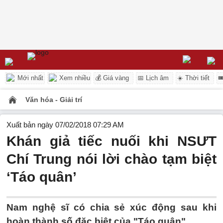
Mới nhất
Xem nhiều
💰 Giá vàng
📅 Lịch âm
☀️ Thời tiết

Văn hóa - Giải trí
Xuất bản ngày 07/02/2018 07:29 AM
Khán giả tiếc nuối khi NSƯT
Chí Trung nói lời chào tạm biệt
‘Táo quân’
Nam nghệ sĩ có chia sẻ xúc động sau khi
hoàn thành số đặc biệt của "Táo quân".