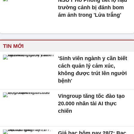
NSƯT Hồ Phong tiết lộ hậu
trường cảnh bị đánh bom
ám ảnh trong 'Lửa trắng'
TIN MỚI
'Sinh viên ngành y cần biết
cách quản lý cảm xúc,
không được trút lên người
bệnh'
Vingroup tăng tốc đào tạo
20.000 nhân tài AI thực
chiến
Giá bạc hôm nay 28/7: Bạc