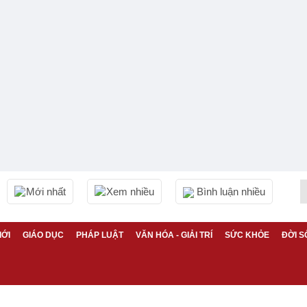
Mới nhất
Xem nhiều
Bình luận nhiều
IỚI
GIÁO DỤC
PHÁP LUẬT
VĂN HÓA - GIẢI TRÍ
SỨC KHỎE
ĐỜI S