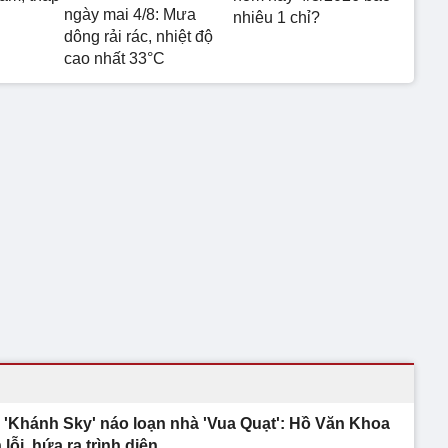
ngày mai 4/8: Mưa
nhiêu 1 chỉ?
dông rải rác, nhiệt độ
cao nhất 33°C
 'Khánh Sky' náo loạn nhà 'Vua Quạt': Hồ Văn Khoa
 lỗi, hứa ra trình diện