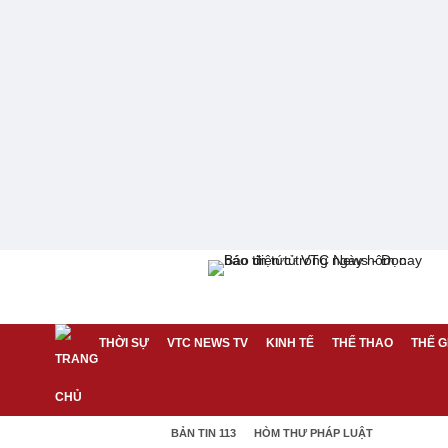
THỜI SỰ
VTC NEWS TV
KINH TẾ
THỂ THAO
THẾ G
BẢN TIN 113
HÒM THƯ PHÁP LUẬT