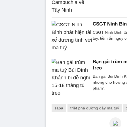
CSGT Ninh Bình
CSGT Ninh Bình tăn
túy, tiềm ẩn nguy c
Bạn gái trùm m
treo
Bạn gái Bùi Đình K
nhưng cho hưởng án
phạm".
sapa
triệt phá đường dây ma tuý