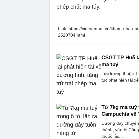
phép chất ma túy.
Link: https://vietnamnet.vn/kham-nha-do
2520704.html
CSGT TP Huế lại
ma tuý
Lực lượng thuộc 
tục phát hiện tài x
Từ 7kg ma tuý 
Campuchia về 
Đường dây chuyển m
thành, vừa bị Công
thuốc lắc...