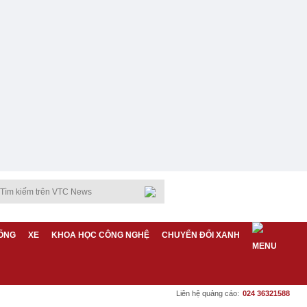
ỐNG
XE
KHOA HỌC CÔNG NGHỆ
CHUYỂN ĐỔI XANH
Liên hệ quảng cáo:
024 36321588