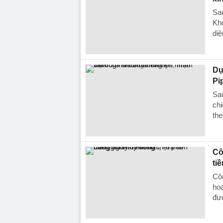
Sau
Kho
diệ
Dụ
Pi
Sau
chi
the
Cô
ti
Côn
hoạ
đư