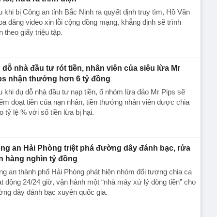
 khi bị Công an tỉnh Bắc Ninh ra quyết định truy tìm, Hồ Văn
a đăng video xin lỗi cộng đồng mạng, khẳng định sẽ trình
n theo giấy triệu tập.
 dỗ nhà đầu tư rót tiền, nhân viên của siêu lừa Mr
ps nhận thưởng hơn 6 tỷ đồng
 khi dụ dỗ nhà đầu tư nạp tiền, ổ nhóm lừa đảo Mr Pips sẽ
ếm đoạt tiền của nạn nhân, tiền thưởng nhân viên được chia
o tỷ lệ % với số tiền lừa bị hại.
ng an Hải Phòng triệt phá đường dây đánh bạc, rửa
ền hàng nghìn tỷ đồng
g an thành phố Hải Phòng phát hiện nhóm đối tượng chia ca
t động 24/24 giờ, vận hành một “nhà máy xử lý dòng tiền” cho
ờng dây đánh bạc xuyên quốc gia.