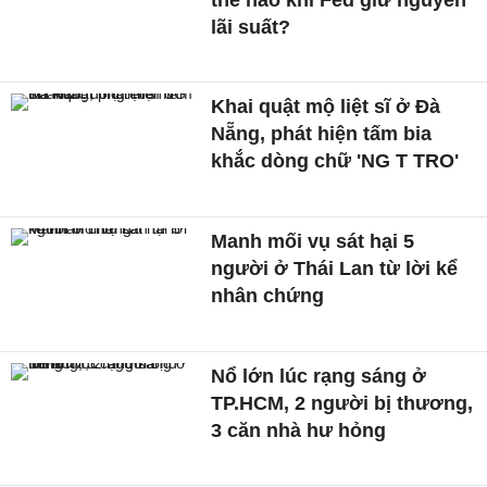
lãi suất?
Khai quật mộ liệt sĩ ở Đà
Nẵng, phát hiện tấm bia
khắc dòng chữ 'NG T TRO'
Manh mối vụ sát hại 5
người ở Thái Lan từ lời kể
nhân chứng
Nổ lớn lúc rạng sáng ở
TP.HCM, 2 người bị thương,
3 căn nhà hư hỏng