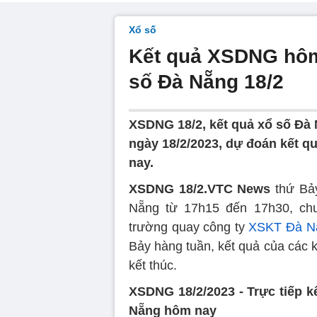
Xổ số
Kết quả XSDNG hôm 
số Đà Nẵng 18/2
XSDNG 18/2, kết quả xổ số Đà
ngày 18/2/2023, dự đoán kết q
nay.
XSDNG 18/2.
VTC News
thứ Bảy
Nẵng từ 17h15 đến 17h30, chư
trường quay công ty
XSKT Đà N
Bảy hàng tuần, kết quả của các 
kết thúc.
XSDNG 18/2/2023 - Trực tiếp k
Nẵng hôm nay