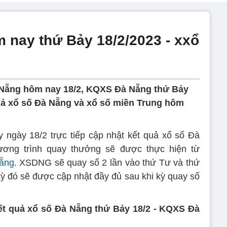
nay thứ Bảy 18/2/2023 - xxổ
 Nẵng hôm nay 18/2, KQXS Đà Nẵng thứ Bảy
uả xổ số Đà Nẵng và xổ số miền Trung hôm
 ngày 18/2 trực tiếp cập nhật kết quả xổ số Đà
ơng trình quay thưởng sẽ được thực hiện từ
ẵng
. XSDNG sẽ quay số 2 lần vào thứ Tư và thứ
kỳ đó sẽ được cập nhật đầy đủ sau khi kỳ quay số
ết quả xổ số Đà Nẵng thứ Bảy 18/2 - KQXS Đà