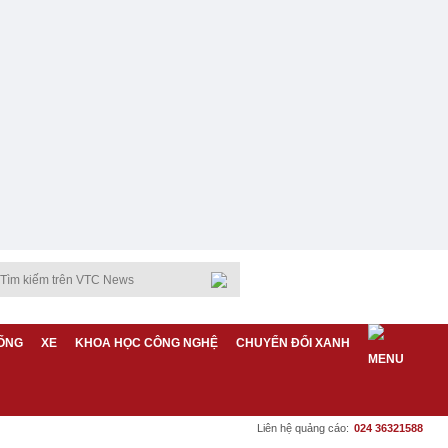
ỐNG
XE
KHOA HỌC CÔNG NGHỆ
CHUYỂN ĐỔI XANH
Liên hệ quảng cáo:
024 36321588