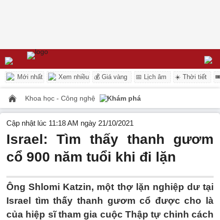
Mới nhất
Xem nhiều
💰 Giá vàng
📅 Lịch âm
☀️ Thời tiết

Khoa học - Công nghệ
Khám phá
Cập nhật lúc 11:18 AM ngày 21/10/2021
Israel: Tìm thấy thanh gươm
cổ 900 năm tuổi khi đi lặn
Ông Shlomi Katzin, một thợ lặn nghiệp dư tại
Israel tìm thấy thanh gươm cổ được cho là
của hiệp sĩ tham gia cuộc Thập tự chinh cách