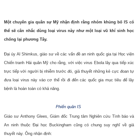
Một chuyên gia quân sự Mỹ nhận định rằng nhóm khủng bố IS có
thể sẽ cân nhắc dùng loại virus này như một loại vũ khí sinh học
chống lại phương Tây.
Đại úy Al Shimkus, giáo sư về các vấn đề an ninh quốc gia tại Học viện
Chiến tranh Hải quân Mỹ cho rằng, với việc virus Ebola lây qua tiếp xúc
trực tiếp với người bị nhiễm trước đó, giả thuyết những kẻ cực đoan tự
đưa loại virus này vào cơ thể rồi đi đến các quốc gia mục tiêu để lây
bệnh là hoàn toàn có khả năng.
Phiến quân IS
Giáo sư Anthony Glees, Giám đốc Trung tâm Nghiên cứu Tình báo và
An ninh thuộc Đại học Buckingham cũng có chung suy nghĩ về giả
thuyết này. Ông nhận định: