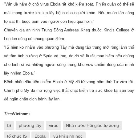
“Vấn đề nằm ở chỗ virus Ebola rất khó kiểm soát. Phiến quân có thể sẽ
mất mạng trước khi kịp lây bệnh cho người khác. Nếu muốn tấn công
tự sát thì buộc bom vào người còn hiệu quả hơn.”
Chuyên gia an ninh Trung Đông Andreas Krieg thuộc King’s College ở
London cũng có chung quan điểm:
“IS hiện ko nhắm vào phương Tây mà đang tập trung mở rộng lãnh thổ
và tầm ảnh hưởng ở Syria và Iraq, do đó sẽ là rất mạo hiểm nếu chúng
cho binh sĩ và những người sống trong khu vực chiếm đóng của mình
lây nhiễm Ebola.”
Bệnh nhân đầu tiên nhiễm Ebola ở Mỹ đã tử vong hôm thứ Tư vừa rồi.
Chính phủ Mỹ đã mở rộng việc thắt chặt kiểm tra sức khỏe tại sân bay
để ngăn chặn dịch bệnh lây lan.
Theo
Vietnam+
IS
phương tây
virus
Nhà nước Hồi giáo tự xưng
tổ chức IS
Ebola
vũ khí sinh học