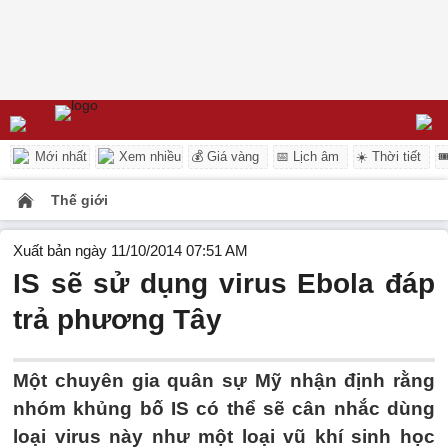
Mới nhất
Xem nhiều
💰 Giá vàng
📅 Lịch âm
☀️ Thời tiết

Thế giới
Xuất bản ngày 11/10/2014 07:51 AM
IS sẽ sử dụng virus Ebola đáp
trả phương Tây
Một chuyên gia quân sự Mỹ nhận định rằng
nhóm khủng bố IS có thể sẽ cân nhắc dùng
loại virus này như một loại vũ khí sinh học