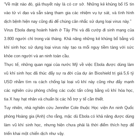
“Về mặt nào đó, giả thuyết này là có cơ sở. Những kẻ khủng bố IS tin
vào tử vì đạo và sẵn sàng tham gia các nhiệm vụ tự sát, và tình hình
dịch bệnh hiện nay cũng đủ để chúng cân nhắc sử dụng loại virus này.”
Virus Ebola đang hoành hành ở Tây Phi và đã cướp đi sinh mạng của
3.800 người chỉ trong vài tháng. Khả năng những kẻ khủng bố bằng vũ
khí sinh học sử dụng loại virus này tạo ra mối nguy tiềm tàng với sức
khỏe con người và an ninh toàn cầu.
Thực tế, những quan ngại của nước Mỹ về việc Ebola được dùng làm
vũ khí sinh học đã thúc đẩy sự ra đời của dự án Bioshield trị giá 5,6 tỷ
USD nhằm tìm ra cách chống lại loại vũ khí này cũng như đẩy mạnh
các nghiên cứu phòng chống các cuộc tấn công bằng vũ khí hóa học,
tia X hay hạt nhân và chuẩn bị các hỗ trợ y tế cần thiết.
Tuy nhiên, nhà nghiên cứu Jennifer Cole thuộc Học viện An ninh Quốc
phòng Hoàng gia (Anh) cho rằng, mặc dù Ebola có khả năng được dùng
làm vũ khí sinh học, nhưng hiện chưa phải là thời điểm thích hợp để
triển khai một chiến dịch như vậy.