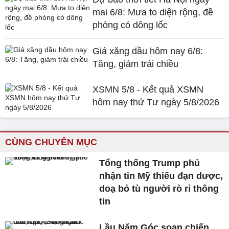
mai 6/8: Mưa to diện rộng, đề
phòng có dông lốc
Giá xăng dầu hôm nay 6/8:
Tăng, giảm trái chiều
XSMN 5/8 - Kết quả XSMN
hôm nay thứ Tư ngày 5/8/2026
CÙNG CHUYÊN MỤC
Tổng thống Trump phủ
nhận tin Mỹ thiếu đạn dược,
doạ bỏ tù người rò rỉ thông
tin
Lầu Năm Góc soạn chiến