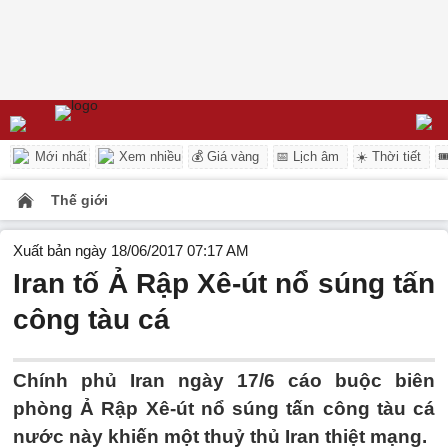
Mới nhất
Xem nhiều
💰 Giá vàng
📅 Lịch âm
☀️ Thời tiết

Thế giới
Xuất bản ngày 18/06/2017 07:17 AM
Iran tố Ả Rập Xê-út nổ súng tấn
công tàu cá
Chính phủ Iran ngày 17/6 cáo buộc biên
phòng Ả Rập Xê-út nổ súng tấn công tàu cá
nước này khiến một thuỷ thủ Iran thiệt mạng.