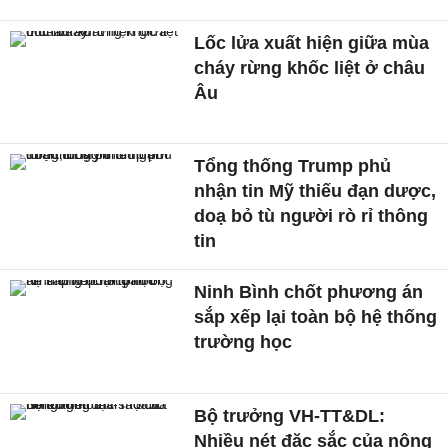
Lốc lửa xuất hiện giữa mùa
cháy rừng khốc liệt ở châu
Âu
Tổng thống Trump phủ
nhận tin Mỹ thiếu đạn dược,
doạ bỏ tù người rò rỉ thông
tin
Ninh Bình chốt phương án
sắp xếp lại toàn bộ hệ thống
trường học
Bộ trưởng VH-TT&DL:
Nhiều nét đặc sắc của nông