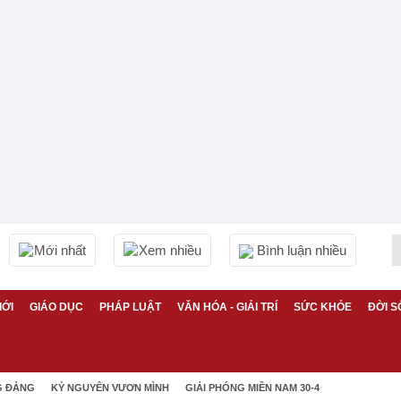
Mới nhất
Xem nhiều
Bình luận nhiều
IỚI
GIÁO DỤC
PHÁP LUẬT
VĂN HÓA - GIẢI TRÍ
SỨC KHỎE
ĐỜI S
G ĐẢNG
KỶ NGUYÊN VƯƠN MÌNH
GIẢI PHÓNG MIỀN NAM 30-4