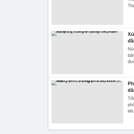
Th
Xử
đầ
Nửa
bả
đượ
Ph
dâ
Tổn
phả
tiê