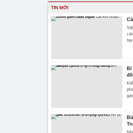
TIN MỚI
Cá
Việ
cá
tay
Bí
đô
Ki
phá
ga
Bứ
Tr
Nh