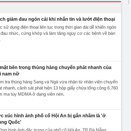
ch giảm đau ngón cái khi nhắn tin và lướt điện thoại
c sử dụng điện thoại liên tục trong thời gian dài dễ khiến ngón
i đau nhức, cứng khớp và làm tăng nguy cơ các bệnh về bàn
.
 mật bên trong thùng hàng chuyển phát nhanh của
i nam nữ
ểm tra thùng hàng Sang và Ngà vừa nhận từ nhân viên chuyển
t nhanh, cảnh sát phát hiện 13 hộp giấy chứa tổng cộng 6.760
m ma túy MDMA ở dạng viên nén.
c xúc hình ảnh phố cổ Hội An bị gắn nhầm là 'ở
ung Quốc'
ững hình ảnh đặc trưng của phố cổ Hội An, TP Đà Nẵng