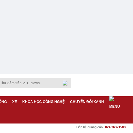
ỐNG
XE
KHOA HỌC CÔNG NGHỆ
CHUYỂN ĐỔI XANH
Liên hệ quảng cáo:
024 36321588