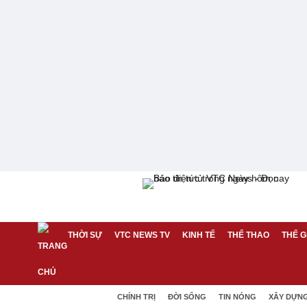
THỜI SỰ
VTC NEWS TV
KINH TẾ
THỂ THAO
THẾ G
CHÍNH TRỊ
ĐỜI SỐNG
TIN NÓNG
XÂY DỰN