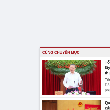
CÙNG CHUYÊN MỤC
Tổ
lấ
th
Tổn
Đản
ph
Qu
cá