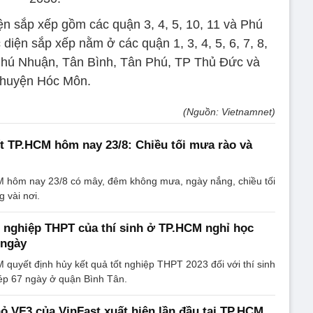
ện sắp xếp gồm các quận 3, 4, 5, 10, 11 và Phú
diện sắp xếp nằm ở các quận 1, 3, 4, 5, 6, 7, 8,
Phú Nhuận, Tân Bình, Tân Phú, TP Thủ Đức và
huyện Hóc Môn.
(Nguồn: Vietnamnet)
ết TP.HCM hôm nay 23/8: Chiều tối mưa rào và
CM hôm nay 23/8 có mây, đêm không mưa, ngày nắng, chiều tối
 vài nơi.
t nghiệp THPT của thí sinh ở TP.HCM nghỉ học
 ngày
uyết định hủy kết quả tốt nghiệp THPT 2023 đối với thí sinh
ép 67 ngày ở quận Bình Tân.
hỏ VF3 của VinFast xuất hiện lần đầu tại TP.HCM