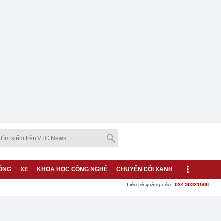
ỐNG
XE
KHOA HỌC CÔNG NGHỆ
CHUYỂN ĐỔI XANH
Liên hệ quảng cáo:
024 36321588