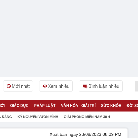
Mới nhất
Xem nhiều
Bình luận nhiều
IỚI
GIÁO DỤC
PHÁP LUẬT
VĂN HÓA - GIẢI TRÍ
SỨC KHỎE
ĐỜI S
G ĐẢNG
KỶ NGUYÊN VƯƠN MÌNH
GIẢI PHÓNG MIỀN NAM 30-4
Xuất bản ngày 23/08/2023 08:09 PM