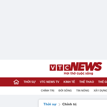
THỜI SỰ
VTC NEWS TV
KINH TẾ
THỂ THAO
THẾ G
CHÍNH TRỊ
ĐỜI SỐNG
TIN NÓNG
XÂY DỰN
Thời sự
Chính trị