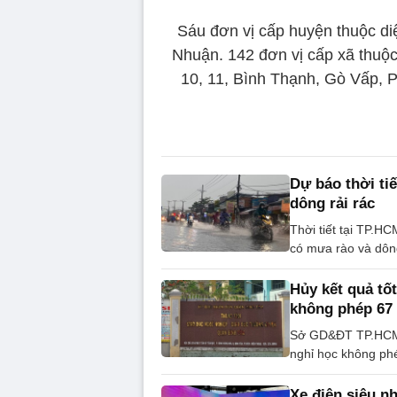
Sáu đơn vị cấp huyện thuộc di
Nhuận. 142 đơn vị cấp xã thuộc 
10, 11, Bình Thạnh, Gò Vấp, 
Dự báo thời ti
dông rải rác
Thời tiết tại TP.H
có mưa rào và dông
Hủy kết quả tố
không phép 67
Sở GD&ĐT TP.HCM q
nghỉ học không ph
Xe điện siêu n