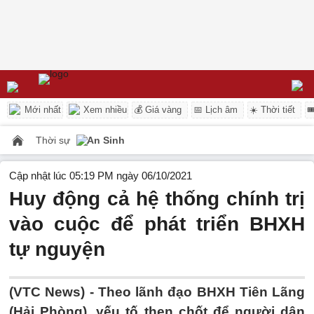
Mới nhất
Xem nhiều
💰 Giá vàng
📅 Lịch âm
☀️ Thời tiết

Thời sự
An Sinh
Cập nhật lúc 05:19 PM ngày 06/10/2021
Huy động cả hệ thống chính trị
vào cuộc để phát triển BHXH
tự nguyện
(VTC News) -
Theo lãnh đạo BHXH Tiên Lãng
(Hải Phòng), yếu tố then chốt để người dân