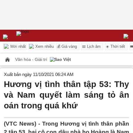
Mới nhất
Xem nhiều
💰 Giá vàng
📅 Lịch âm
☀️ Thời tiết

Văn hóa - Giải trí
Sao Việt
Xuất bản ngày 11/10/2021 06:24 AM
Hương vị tình thân tập 53: Thy
và Nam quyết làm sáng tỏ ân
oán trong quá khứ
(VTC News) -
Trong Hương vị tình thân phần
2 tập 53, hai cô con dâu nhà họ Hoàng là Nam