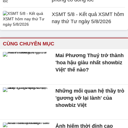
XSMT 5/8 - Kết quả XSMT hôm
nay thứ Tư ngày 5/8/2026
CÙNG CHUYÊN MỤC
Mai Phương Thuý trở thành
'hoa hậu giàu nhất showbiz
Việt' thế nào?
Những mối quan hệ thầy trò
'gương vỡ lại lành' của
showbiz Việt
Ảnh hiếm thời đỉnh cao