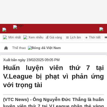
Mới nhất
Xem nhiều
💰 Giá vàng
📅 Lịch âm
☀️ Thời tiết

Thể thao
Bóng đá Việt Nam
Xuất bản ngày 19/02/2025 09:05 PM
Huấn luyện viên thứ 7 tại
V.League bị phạt vì phản ứng
với trọng tài
(VTC News) -
Ông Nguyễn Đức Thắng là huấn
luyện viên thứ 7 tại V.League nhận thẻ vàng