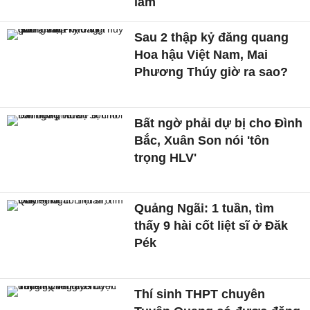
làm
Sau 2 thập kỷ đăng quang
Hoa hậu Việt Nam, Mai
Phương Thúy giờ ra sao?
Bất ngờ phải dự bị cho Đình
Bắc, Xuân Son nói 'tôn
trọng HLV'
Quảng Ngãi: 1 tuần, tìm
thấy 9 hài cốt liệt sĩ ở Đăk
Pék
Thí sinh THPT chuyên