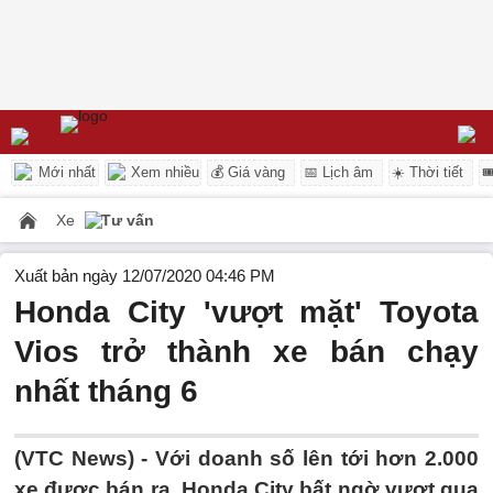
Mới nhất
Xem nhiều
💰 Giá vàng
📅 Lịch âm
☀️ Thời tiết

Xe
Tư vấn
Xuất bản ngày 12/07/2020 04:46 PM
Honda City 'vượt mặt' Toyota
Vios trở thành xe bán chạy
nhất tháng 6
(VTC News) -
Với doanh số lên tới hơn 2.000
xe được bán ra, Honda City bất ngờ vượt qua