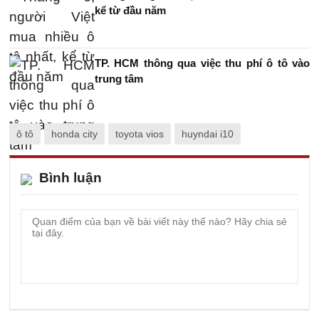
kể từ đầu năm
TP. HCM thông qua việc thu phí ô tô vào
trung tâm
ô tô
honda city
toyota vios
huyndai i10
Bình luận