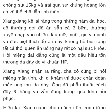
chóng sụt 15kg và trải qua sự khủng hoảng lớn
cả về thể chất lẫn tinh thần.
Xiangxiang kể lại rằng trong những năm đại học,
cô thường gọi đồ ăn sẵn cả 3 bữa, thường
xuyên nạp vào nhiều dầu mỡ, muối, gia vị mạnh
và đặc biệt thích đồ ăn cay, không hề biết rằng
tất cả thói quen ăn uống này rất có hại sức khỏe.
Hôi miệng dai dẳng cũng là một dấu hiệu tổn
thương dạ dày do vi khuẩn HP.
Xiang Xiang nhận ra rằng, cha cô cũng bị hôi
miệng mãn tính, khi đi khám thì được chẩn đoán
mắc ung thư dạ dày. Ông đã phẫu thuật cách
đây 6 tháng và vẫn đang trong quá trình hồi
phục.
Hiện tại, Xiangxiang chọn cách trân trọng từng