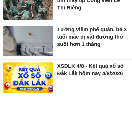
tìm thấy tại Công viên Lê
Thị Riêng
Tưởng viêm phế quản, bé 3
tuổi mắc dị vật đường thở
suốt hơn 1 tháng
XSDLK 4/8 - Kết quả xổ số
Đắk Lắk hôm nay 4/8/2026