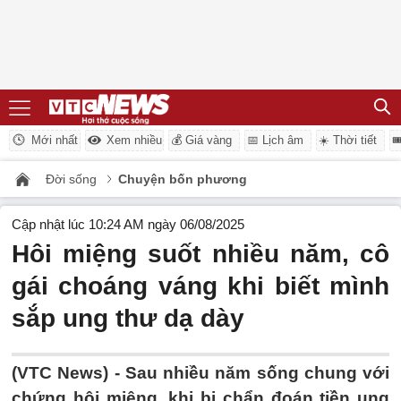
Mới nhất
Xem nhiều
💰 Giá vàng
📅 Lịch âm
☀️ Thời tiết

Đời sống
Chuyện bốn phương
Cập nhật lúc 10:24 AM ngày 06/08/2025
Hôi miệng suốt nhiều năm, cô
gái choáng váng khi biết mình
sắp ung thư dạ dày
(VTC News) -
Sau nhiều năm sống chung với
chứng hôi miệng, khi bị chẩn đoán tiền ung