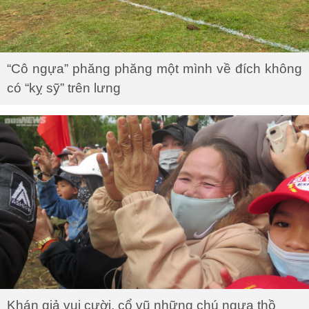
“Cô ngựa” phăng phăng một mình về đích không
có “kỵ sỹ” trên lưng
Khán giả vui cười, cổ vũ những chú ngựa thồ