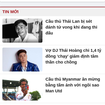
TIN MỚI
Cầu thủ Thái Lan bị sét
đánh tử vong khi đang thi
đấu
Vợ DJ Thái Hoàng chi 1,4 tỷ
đồng 'chạy' giám định tâm
thần cho chồng
Cầu thủ Myanmar ăn mừng
bằng tấm ảnh với ngôi sao
Man Utd