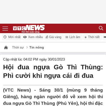
Mới nhất
Xem nhiều
💰 Giá vàng
📅 Lịch âm
☀️ Thời tiết

Thời sự
Tin nóng
Cập nhật lúc 04:02 PM ngày 30/01/2023
Hội đua ngựa Gò Thì Thùng:
Phì cười khi ngựa cái đi đua
(VTC News) -
Sáng 30/1 (mùng 9 tháng
Giêng), hàng ngàn người đổ về xem hội thi
đua ngựa Gò Thì Thùng (Phú Yên), hội thi đặc