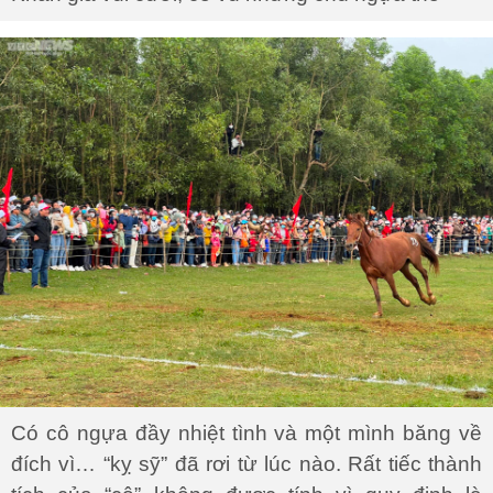
Có cô ngựa đầy nhiệt tình và một mình băng về
đích vì… “kỵ sỹ” đã rơi từ lúc nào. Rất tiếc thành