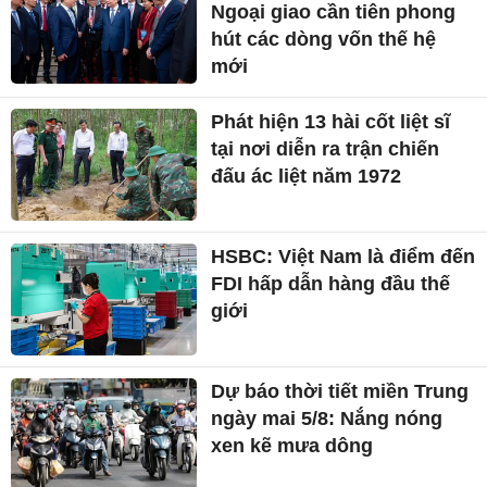
Ngoại giao cần tiên phong
hút các dòng vốn thế hệ
mới
Phát hiện 13 hài cốt liệt sĩ
tại nơi diễn ra trận chiến
đấu ác liệt năm 1972
HSBC: Việt Nam là điểm đến
FDI hấp dẫn hàng đầu thế
giới
Dự báo thời tiết miền Trung
ngày mai 5/8: Nắng nóng
xen kẽ mưa dông