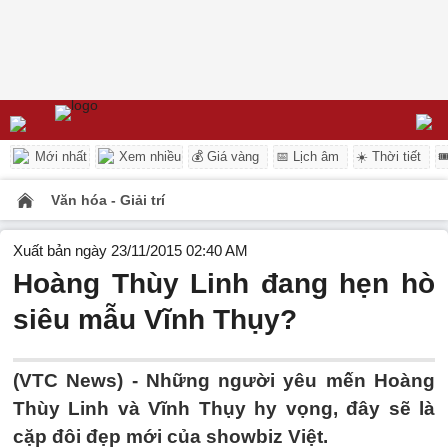
Mới nhất
Xem nhiều
💰 Giá vàng
📅 Lịch âm
☀️ Thời tiết

Văn hóa - Giải trí
Xuất bản ngày 23/11/2015 02:40 AM
Hoàng Thùy Linh đang hẹn hò
siêu mẫu Vĩnh Thụy?
(VTC News) - Những người yêu mến Hoàng
Thùy Linh và Vĩnh Thụy hy vọng, đây sẽ là
cặp đôi đẹp mới của showbiz Việt.