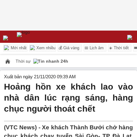
Mới nhất
Xem nhiều
💰 Giá vàng
📅 Lịch âm
☀️ Thời tiết

Thời sự
Tin nhanh 24h
Xuất bản ngày 21/11/2020 09:39 AM
Hoảng hồn xe khách lao vào
nhà dân lúc rạng sáng, hàng
chục người thoát chết
(VTC News) -
Xe khách Thành Bưởi chở hàng
chục khách chạy tuyến Sài Gòn- TP Đà Lạt,