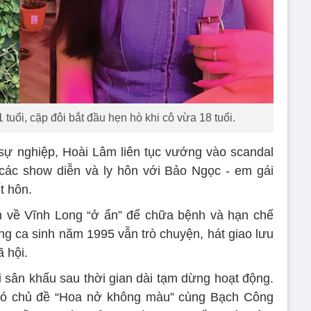
uổi, cặp đôi bắt đầu hẹn hò khi cô vừa 18 tuổi.
sự nghiệp, Hoài Lâm liên tục vướng vào scandal
 các show diễn và ly hôn với Bảo Ngọc - em gái
t hôn.
h về Vĩnh Long “ở ẩn” để chữa bệnh và hạn chế
ng ca sinh năm 1995 vẫn trò chuyện, hát giao lưu
 hội.
i sân khấu sau thời gian dài tạm dừng hoạt động.
có chủ đề “Hoa nở không màu” cùng Bạch Công