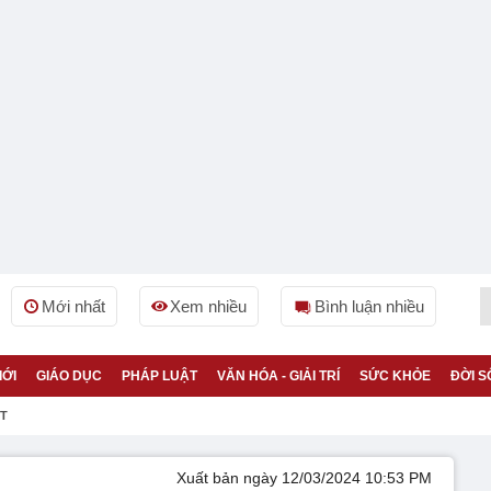
Mới nhất
Xem nhiều
Bình luận nhiều
IỚI
GIÁO DỤC
PHÁP LUẬT
VĂN HÓA - GIẢI TRÍ
SỨC KHỎE
ĐỜI S
ỆT
Xuất bản ngày 12/03/2024 10:53 PM