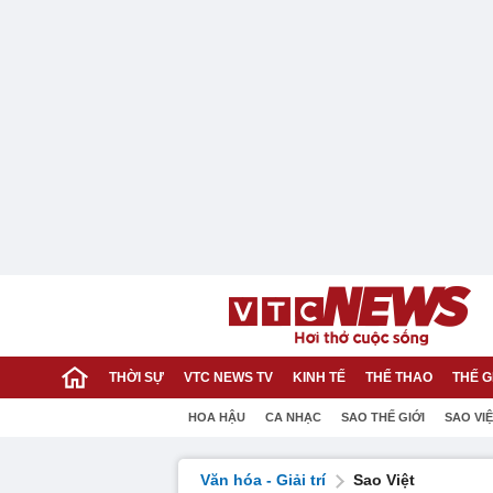
THỜI SỰ
VTC NEWS TV
KINH TẾ
THỂ THAO
THẾ G
HOA HẬU
CA NHẠC
SAO THẾ GIỚI
SAO VI
Văn hóa - Giải trí
Sao Việt