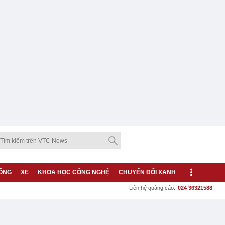
ỐNG
XE
KHOA HỌC CÔNG NGHỆ
CHUYỂN ĐỔI XANH
Liên hệ quảng cáo:
024 36321588