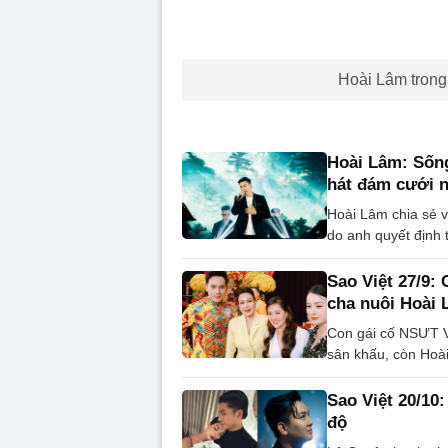
Hoài Lâm tron
Hoài Lâm: Sống
hát đám cưới 
Hoài Lâm chia sẻ v
do anh quyết định t
Sao Việt 27/9:
cha nuôi Hoài 
Con gái cố NSƯT Vũ
sân khấu, còn Hoài
Sao Việt 20/10:
độ