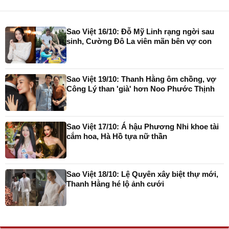
Sao Việt 16/10: Đỗ Mỹ Linh rạng ngời sau
sinh, Cường Đô La viên mãn bên vợ con
Sao Việt 19/10: Thanh Hằng ôm chồng, vợ
Công Lý than 'già' hơn Noo Phước Thịnh
Sao Việt 17/10: Á hậu Phương Nhi khoe tài
cắm hoa, Hà Hồ tựa nữ thần
Sao Việt 18/10: Lệ Quyên xây biệt thự mới,
Thanh Hằng hé lộ ảnh cưới