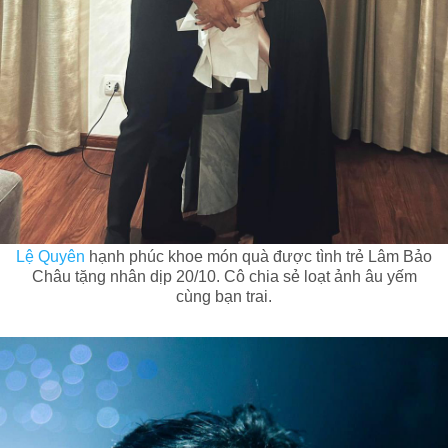
Lệ Quyên
hạnh phúc khoe món quà được tình trẻ Lâm Bảo
Châu tặng nhân dịp 20/10. Cô chia sẻ loạt ảnh âu yếm
cùng bạn trai.