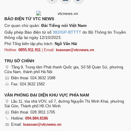
BÁO ĐIỆN TỬ VTC NEWS
Cơ quan chủ quản:
Đài Tiếng nói Việt Nam
Giấy phép Báo điện tử số
382/GP-BTTTT
do Bộ Thông tin Truyền
thông cấp lại ngày 12/10/2023.
Phó Tổng biên tập phụ trách:
Ngô Văn Hải
Hotline:
0855.911.911
| Email:
toasoan@vtcnews.vn
TRỤ SỞ CHÍNH
Tầng 9, Trung tâm Phát thanh Quốc gia, Số 58 Quán Sứ, phường
Cửa Nam, thành phố Hà Nội
Điện thoại: 024.3632 1588
Fax: 024.3632 1582
VĂN PHÒNG ĐẠI DIỆN KHU VỰC PHÍA NAM
Lầu 11, tòa nhà VOV, số 7, đường Nguyễn Thị Minh Khai, phường
Sài Gòn, Thành phố Hồ Chí Minh.
Điện thoại: 028.3811 1705
Hotline:
094.884.8186
Email:
toasoan@vtcnews.vn