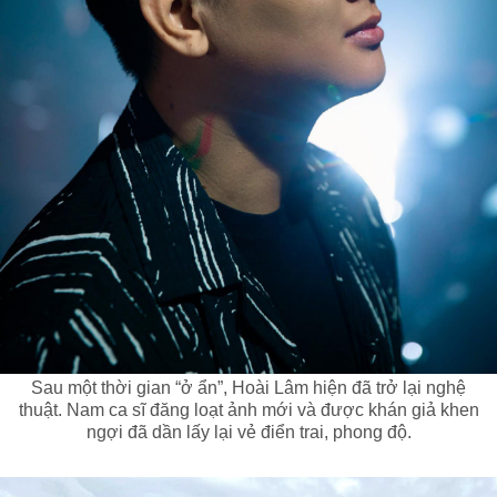
Sau một thời gian “ở ẩn”, Hoài Lâm hiện đã trở lại nghệ
thuật. Nam ca sĩ đăng loạt ảnh mới và được khán giả khen
ngợi đã dần lấy lại vẻ điển trai, phong độ.