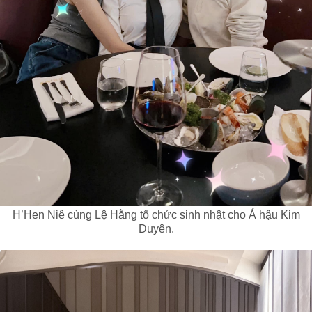
H’Hen Niê cùng Lệ Hằng tổ chức sinh nhật cho Á hậu Kim
Duyên.