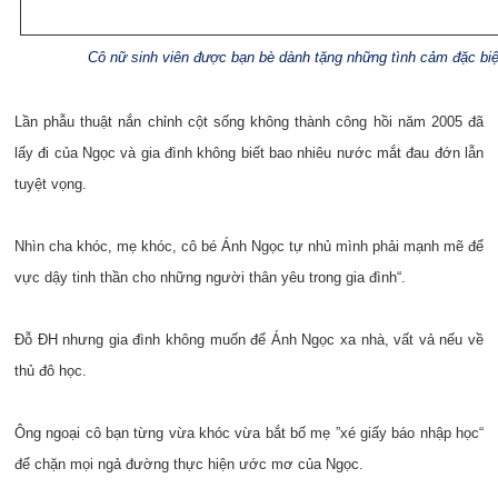
Cô nữ sinh viên được bạn bè dành tặng những tình cảm đặc biệ
Lần phẫu thuật nắn chỉnh cột sống không thành công hồi năm 2005 đã
lấy đi của Ngọc và gia đình không biết bao nhiêu nước mắt đau đớn lẫn
tuyệt vọng.
Nhìn cha khóc, mẹ khóc, cô bé Ánh Ngọc tự nhủ mình phải mạnh mẽ để
vực dậy tinh thần cho những người thân yêu trong gia đình“.
Đỗ ĐH nhưng gia đình không muốn để Ánh Ngọc xa nhà, vất vả nếu về
thủ đô học.
Ông ngoại cô bạn từng vừa khóc vừa bắt bố mẹ ”xé giấy báo nhập học“
để chặn mọi ngả đường thực hiện ước mơ của Ngọc.