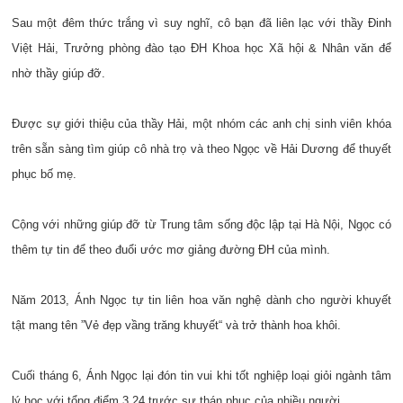
Sau một đêm thức trắng vì suy nghĩ, cô bạn đã liên lạc với thầy Đinh
Việt Hải, Trưởng phòng đào tạo ĐH Khoa học Xã hội & Nhân văn để
nhờ thầy giúp đỡ.
Được sự giới thiệu của thầy Hải, một nhóm các anh chị sinh viên khóa
trên sẵn sàng tìm giúp cô nhà trọ và theo Ngọc về Hải Dương để thuyết
phục bố mẹ.
Cộng với những giúp đỡ từ Trung tâm sống độc lập tại Hà Nội, Ngọc có
thêm tự tin để theo đuổi ước mơ giảng đường ĐH của mình.
Năm 2013, Ánh Ngọc tự tin liên hoa văn nghệ dành cho người khuyết
tật mang tên ”Vẻ đẹp vầng trăng khuyết“ và trở thành hoa khôi.
Cuối tháng 6, Ánh Ngọc lại đón tin vui khi tốt nghiệp loại giỏi ngành tâm
lý học với tổng điểm 3,24 trước sự thán phục của nhiều người.