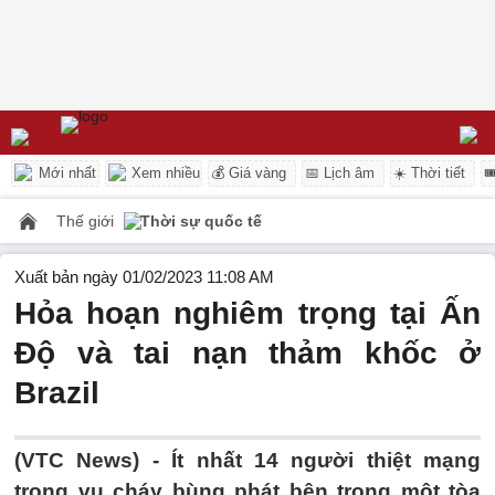
Mới nhất
Xem nhiều
💰 Giá vàng
📅 Lịch âm
☀️ Thời tiết

Thế giới
Thời sự quốc tế
Xuất bản ngày 01/02/2023 11:08 AM
Hỏa hoạn nghiêm trọng tại Ấn
Độ và tai nạn thảm khốc ở
Brazil
(VTC News) -
Ít nhất 14 người thiệt mạng
trong vụ cháy bùng phát bên trong một tòa