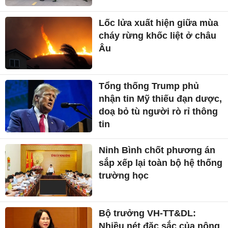
Lốc lửa xuất hiện giữa mùa
cháy rừng khốc liệt ở châu
Âu
Tổng thống Trump phủ
nhận tin Mỹ thiếu đạn dược,
doạ bỏ tù người rò rỉ thông
tin
Ninh Bình chốt phương án
sắp xếp lại toàn bộ hệ thống
trường học
Bộ trưởng VH-TT&DL:
Nhiều nét đặc sắc của nông