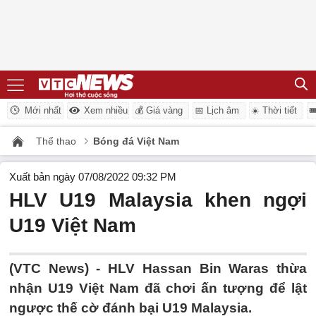
Mới nhất
Xem nhiều
💰 Giá vàng
📅 Lịch âm
☀️ Thời tiết

Thể thao
Bóng đá Việt Nam
Xuất bản ngày 07/08/2022 09:32 PM
HLV U19 Malaysia khen ngợi
U19 Việt Nam
(VTC News) -
HLV Hassan Bin Waras thừa
nhận U19 Việt Nam đã chơi ấn tượng để lật
ngược thế cờ đánh bại U19 Malaysia.