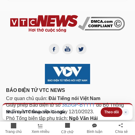
BÁO ĐIỆN TỬ VTC NEWS
Cơ quan chủ quản:
Đài Tiếng nói Việt Nam
Giấy phép Báo điện tử số
382/GP-BTTTT
do Bộ Thông
tin Truyền thông cấp lại ngày 12/10/2023.
Nhận tin VTC News trên Google
×
Theo dõi
Phó Tổng biên tập phụ trách:
Ngô Văn Hải
Hotline:
0855.911.911
| Email:
toasoan@vtcnews.vn
Trang chủ
Xem nhiều
Bình luận
Chia sẻ
Cỡ chữ