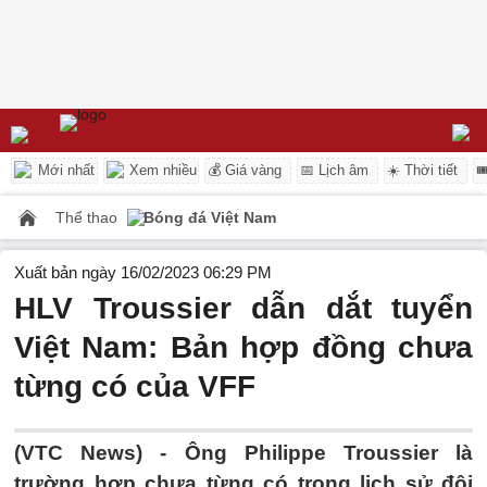
Mới nhất
Xem nhiều
💰 Giá vàng
📅 Lịch âm
☀️ Thời tiết

Thể thao
Bóng đá Việt Nam
Xuất bản ngày 16/02/2023 06:29 PM
HLV Troussier dẫn dắt tuyển
Việt Nam: Bản hợp đồng chưa
từng có của VFF
(VTC News) -
Ông Philippe Troussier là
trường hợp chưa từng có trong lịch sử đội