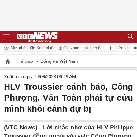
Mới nhất
Xem nhiều
💰 Giá vàng
📅 Lịch âm
☀️ Thời tiết

Thể thao
Bóng đá Việt Nam
Xuất bản ngày 14/09/2023 09:29 AM
HLV Troussier cảnh báo, Công
Phượng, Văn Toàn phải tự cứu
mình khỏi cảnh dự bị
(VTC News) -
Lời nhắc nhở của HLV Philippe
Troussier đồng nghĩa với việc Công Phượng,