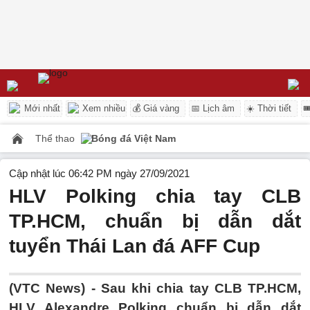
Mới nhất
Xem nhiều
💰 Giá vàng
📅 Lịch âm
☀️ Thời tiết

Thể thao
Bóng đá Việt Nam
Cập nhật lúc 06:42 PM ngày 27/09/2021
HLV Polking chia tay CLB
TP.HCM, chuẩn bị dẫn dắt
tuyển Thái Lan đá AFF Cup
(VTC News) -
Sau khi chia tay CLB TP.HCM,
HLV Alexandre Polking chuẩn bị dẫn dắt