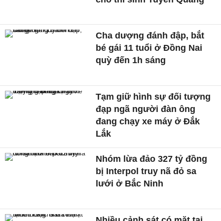
Cha dượng đánh đập, bắt
bé gái 11 tuổi ở Đồng Nai
quỳ đến 1h sáng
Tạm giữ hình sự đối tượng
đạp ngã người đàn ông
đang chạy xe máy ở Đắk
Lắk
Nhóm lừa đảo 327 tỷ đồng
bị Interpol truy nã đỏ sa
lưới ở Bắc Ninh
Nhiều cảnh sát có mặt tại