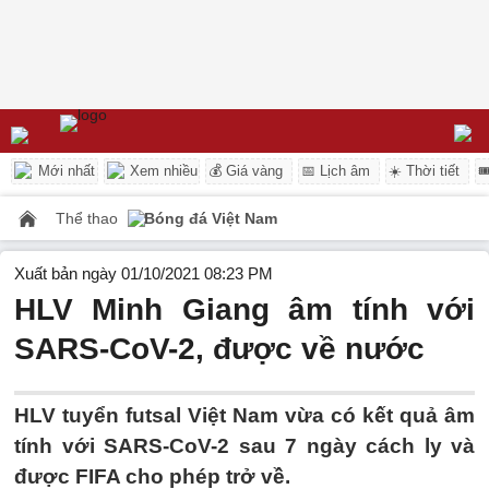
Mới nhất
Xem nhiều
💰 Giá vàng
📅 Lịch âm
☀️ Thời tiết

Thể thao
Bóng đá Việt Nam
Xuất bản ngày 01/10/2021 08:23 PM
HLV Minh Giang âm tính với
SARS-CoV-2, được về nước
HLV tuyển futsal Việt Nam vừa có kết quả âm
tính với SARS-CoV-2 sau 7 ngày cách ly và
được FIFA cho phép trở về.