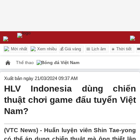
Mới nhất
Xem nhiều
💰 Giá vàng
📅 Lịch âm
☀️ Thời tiết

Thể thao
Bóng đá Việt Nam
Xuất bản ngày 21/03/2024 09:37 AM
HLV Indonesia dùng chiến
thuật chơi game đấu tuyển Việt
Nam?
(VTC News) -
Huấn luyện viên Shin Tae-yong
có thể áp dụng chiến thuật mà ông thiết lập