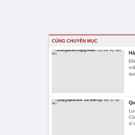
CÙNG CHUYÊN MỤC
Hà
Đồn
mất
qu
Qu
Lực
Côn
sĩ 