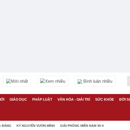
Mới nhất
Xem nhiều
Bình luận nhiều
IỚI
GIÁO DỤC
PHÁP LUẬT
VĂN HÓA - GIẢI TRÍ
SỨC KHỎE
ĐỜI S
G ĐẢNG
KỶ NGUYÊN VƯƠN MÌNH
GIẢI PHÓNG MIỀN NAM 30-4