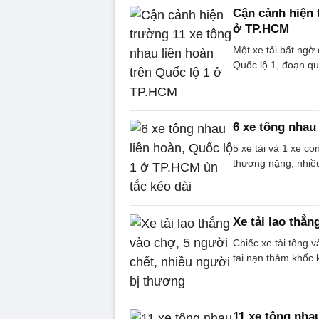
Cận cảnh hiện 
ở TP.HCM
Một xe tải bất ngờ
Quốc lộ 1, đoạn q
6 xe tông nhau
5 xe tải và 1 xe co
thương nặng, nhiều
Xe tải lao thẳ
Chiếc xe tải tông 
tai nạn thảm khốc 
11 xe tông nha