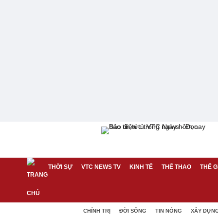
THỜI SỰ
VTC NEWS TV
KINH TẾ
THỂ THAO
THẾ G
CHÍNH TRỊ
ĐỜI SỐNG
TIN NÓNG
XÂY DỰN