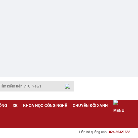
ỐNG
XE
KHOA HỌC CÔNG NGHỆ
CHUYỂN ĐỔI XANH
Liên hệ quảng cáo:
024 36321588