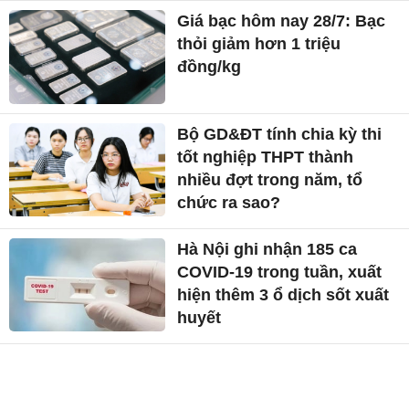
Giá bạc hôm nay 28/7: Bạc
thỏi giảm hơn 1 triệu
đồng/kg
Bộ GD&ĐT tính chia kỳ thi
tốt nghiệp THPT thành
nhiều đợt trong năm, tổ
chức ra sao?
Hà Nội ghi nhận 185 ca
COVID-19 trong tuần, xuất
hiện thêm 3 ổ dịch sốt xuất
huyết