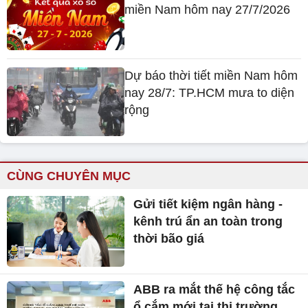
miền Nam hôm nay 27/7/2026
Dự báo thời tiết miền Nam hôm
nay 28/7: TP.HCM mưa to diện
rộng
CÙNG CHUYÊN MỤC
Gửi tiết kiệm ngân hàng -
kênh trú ẩn an toàn trong
thời bão giá
ABB ra mắt thế hệ công tắc
ổ cắm mới tại thị trường