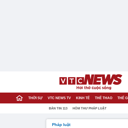
THỜI SỰ
VTC NEWS TV
KINH TẾ
THỂ THAO
THẾ G
BẢN TIN 113
HÒM THƯ PHÁP LUẬT
Pháp luật