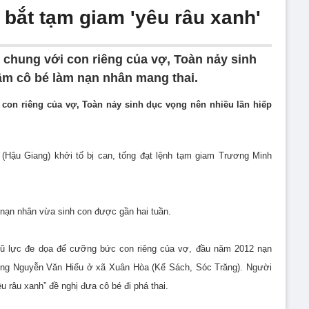
 bắt tạm giam 'yêu râu xanh'
chung với con riêng của vợ, Toàn nảy sinh
âm cô bé làm nạn nhân mang thai.
con riêng của vợ, Toàn nảy sinh dục vọng nên nhiều lần hiếp
(Hậu Giang) khởi tố bị can, tống đạt lệnh tạm giam Trương Minh
 nạn nhân vừa sinh con được gần hai tuần.
 vũ lực đe dọa để cưỡng bức con riêng của vợ, đầu năm 2012 nạn
à ông Nguyễn Văn Hiếu ở xã Xuân Hòa (Kế Sách, Sóc Trăng). Người
êu râu xanh” đề nghị đưa cô bé đi phá thai.