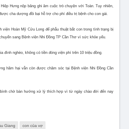
 Hiệp Hưng nộp băng ghi âm cuộc trò chuyện với Toàn. Tuy nhiên,
ược cha dượng đồi bại hỗ trợ cho phí điều trị bệnh cho con gái.
h viện Hoàn Mỹ Cửu Long để phẫu thuật bắt con trong tình trạng bị
ợc chuyển sang Bệnh viện Nhi Đồng TP Cần Thơ vì sức khỏe yếu.
ia đình nghèo, không có tiền đóng viện phí trên 10 triệu đồng.
ượng hãm hại vẫn còn được chăm sóc tại Bệnh viện Nhi Đồng Cần
 bình chờ bàn hướng xử lý thích hợp vì từ ngày chào đời đến nay
ậu Giang
con của vợ