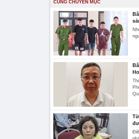
CÙNG CHUYÊN MỤC
Bắ
sả
Nhó
ngư
Bắ
Ho
Th
Ph
Qua
Từ
đư
Điề
phá