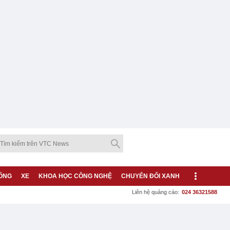
ỐNG
XE
KHOA HỌC CÔNG NGHỆ
CHUYỂN ĐỔI XANH
Liên hệ quảng cáo:
024 36321588