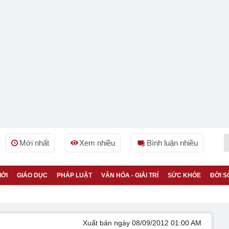
Mới nhất
Xem nhiều
Bình luận nhiều
IỚI
GIÁO DỤC
PHÁP LUẬT
VĂN HÓA - GIẢI TRÍ
SỨC KHỎE
ĐỜI S
Xuất bản ngày 08/09/2012 01:00 AM