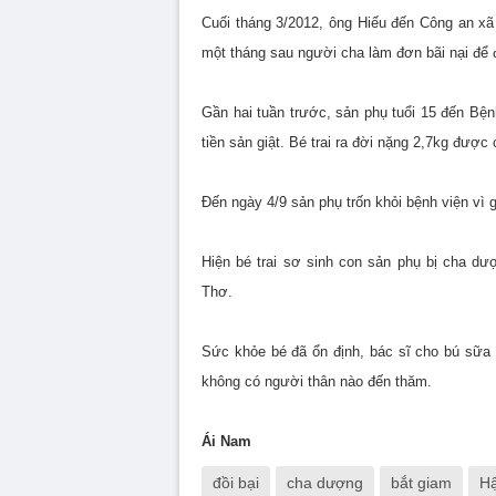
Cuối tháng 3/2012, ông Hiếu đến Công an xã
một tháng sau người cha làm đơn bãi nại để đ
Gần hai tuần trước, sản phụ tuổi 15 đến Bện
tiền sản giật. Bé trai ra đời nặng 2,7kg đư
Đến ngày 4/9 sản phụ trốn khỏi bệnh viện vì g
Hiện bé trai sơ sinh con sản phụ bị cha d
Thơ.
Sức khỏe bé đã ổn định, bác sĩ cho bú sữa
không có người thân nào đến thăm.
Ái Nam
đồi bại
cha dượng
bắt giam
H