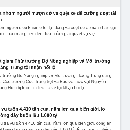
t nhóm người mượn cớ va quệt xe để cưỡng đoạt tài
n
m người điều khiển ô tô, lợi dụng va quệt để ép nạn nhân gọi
ời thân mang tiền đến đưa nhằm giải quyết vụ việc.
t giam Thứ trưởng Bộ Nông nghiệp và Môi trường
àng Trung tội nhận hối lộ
ứ trưởng Bộ Nông nghiệp và Môi trường Hoàng Trung cùng
ó Cục trưởng Cục Trồng trọt và Bảo vệ thực vật Nguyễn
ng Hiếu bị khởi tố điều tra về tội Nhận hối lộ.
 vụ tuồn 4.410 tấn cua, nầm lợn qua biên giới, lộ
ờng dây buôn lậu 1.000 tỷ
u tra vụ tuồn 4.410 tấn cua, nầm lợn qua biên giới, công an
t hiện đường dây buôn lậu gần 1.000 tỷ đồng, làm rõ nhiều