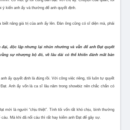
ỏi ý kiến anh ấy và thường để anh quyết định.
 biết nâng giá trị của anh ấy lên. Đàn ông cũng có sĩ diện mà, phải
n đại, độc lập nhưng lại nhún nhường và vẫn để anh Đạt quyết
 rằng sự nhượng bộ đó, về lâu dài có thể khiến đánh mất bản
anh ấy quyết định là đúng rồi. Với công việc riêng, tôi luôn tự quyết
nh Đạt. Anh ấy vốn là ca sĩ lâu năm trong showbiz nên chắc chắn có
 mới là người “chịu thiệt”. Tính tôi vốn rất khó chịu, bình thường
cáu. Mà khi đã nổi cáu thì rất hay kiếm anh Đạt để gây sự.