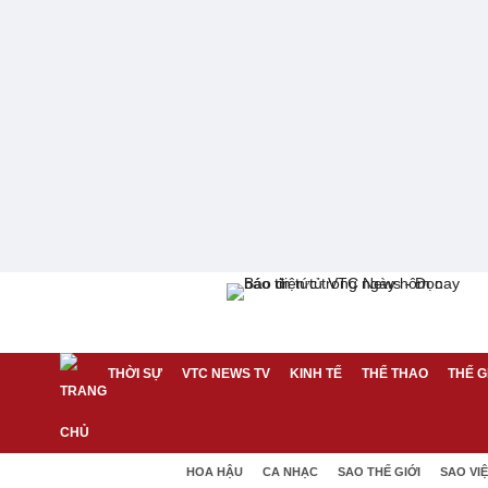
THỜI SỰ
VTC NEWS TV
KINH TẾ
THỂ THAO
THẾ G
HOA HẬU
CA NHẠC
SAO THẾ GIỚI
SAO VI