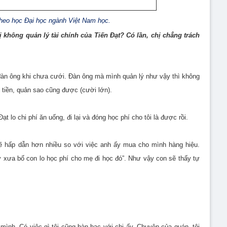
theo học Đại học ngành Việt Nam học.
ị không quản lý tài chính của Tiến Đạt? Có lần, chị chẳng trách
a đàn ông khi chưa cưới. Đàn ông mà mình quản lý như vậy thì không
t tiền, quản sao cũng được (cười lớn).
t lo chi phí ăn uống, đi lại và đóng học phí cho tôi là được rồi.
sẽ hấp dẫn hơn nhiều so với việc anh ấy mua cho mình hàng hiệu.
ày xưa bố con lo học phí cho mẹ đi học đó”. Như vậy con sẽ thấy tự
 mình. Có việc gì tôi cũng bàn bạc với chị ấy. Chuyện của quán, tôi