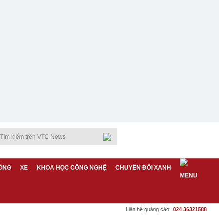
ỐNG
XE
KHOA HỌC CÔNG NGHỆ
CHUYỂN ĐỔI XANH
Liên hệ quảng cáo:
024 36321588