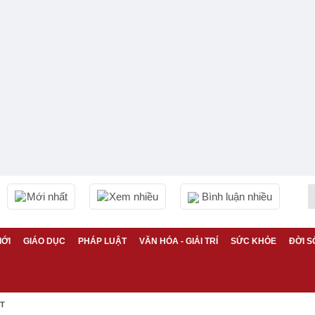
Mới nhất
Xem nhiều
Bình luận nhiều
IỚI
GIÁO DỤC
PHÁP LUẬT
VĂN HÓA - GIẢI TRÍ
SỨC KHỎE
ĐỜI S
ỆT