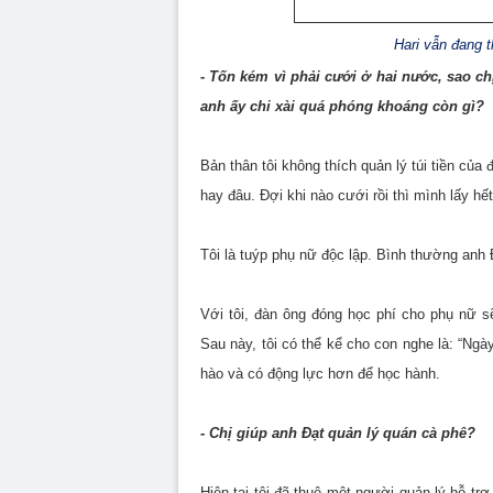
Hari vẫn đang 
- Tốn kém vì phải cưới ở hai nước, sao ch
anh ấy chi xài quá phóng khoáng còn gì?
Bản thân tôi không thích quản lý túi tiền củ
hay đâu. Đợi khi nào cưới rồi thì mình lấy hế
Tôi là tuýp phụ nữ độc lập. Bình thường anh Đạ
Với tôi, đàn ông đóng học phí cho phụ nữ 
Sau này, tôi có thể kể cho con nghe là: “Ng
hào và có động lực hơn để học hành.
- Chị giúp anh Đạt quản lý quán cà phê?
Hiện tại tôi đã thuê một người quản lý hỗ trợ